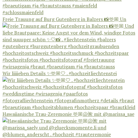
Freie Trauung auf Burg Gutenberg in Balzers 📸🫶🏼 Un
Wir liiiieben Details ✨🫶🏼🤍 . #hochzeitliechtenstei
Hawaiianische Trau-Zeremonie 🫶🏼🐚🌺 mit @marissa_sae