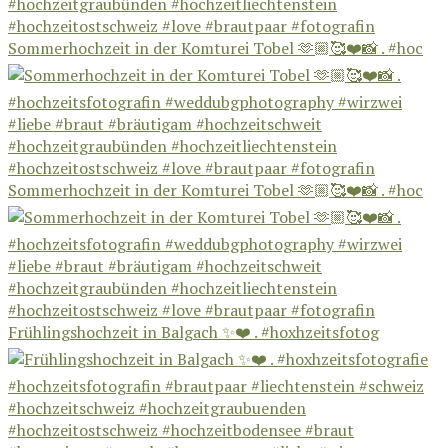
Sommerhochzeit in der Komturei Tobel 🫶🏼🥰❤️📸 . #hoc
Sommerhochzeit in der Komturei Tobel 🫶🏼🥰❤️📸 . #hoc
Frühlingshochzeit in Balgach ✨❤️ . #hoxhzeitsfotog