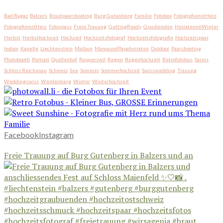
Bad Ragaz
Balzers
Brautpaarshooting
Burg Gutenberg
Familie
Fotobox
FotografiemitHerz
FotografinmitHerz
Fotospass
Freie Trauung
GettingReady
Graubünden
HeiratenimWinter
Herbst
Herbsthochzeit
Hochzeit
Hochzeitsfotograf
Hochzeitsfotografin
Hochzeitspaar
Indoor
Kapelle
Liechtenstein
Malbun
MamaundPapaheiraten
Outdoor
Paarshooting
Photobooth
Portrait
Quellenhof
Rapperswil
Regen
Regenhochzeit
Retrofotobus
Sareis
Schloss Reichenau
Schweiz
See
Sommer
Sommerhochzeit
Swisswedding
Trauung
Weddingswiss
Werdenberg
Winter
Winterhochzeit
Facebook
Instagram
Freie Trauung auf Burg Gutenberg in Balzers und an