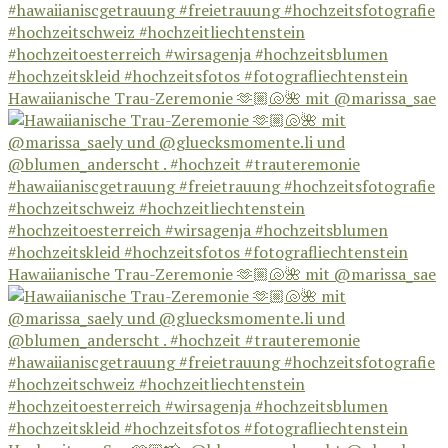
Hawaiianische Trau-Zeremonie 🫶🏼🐚🌺 mit @marissa_sae
Hawaiianische Trau-Zeremonie 🫶🏼🐚🌺 mit @marissa_sae