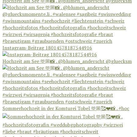
Hochzeit am See 🫶🏼📸 . @blumen_anderscht @gluecksm
Instagram-Beitrag 18014578187544916
Hochzeit am See 🫶🏼📸 . @blumen_anderscht @gluecksm
Sommerhochzeit in der Komturei Tobel 🫶🏼🥰❤️📸 . #hoc