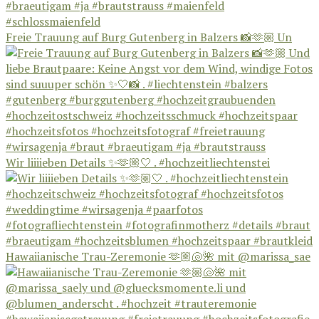
Freie Trauung auf Burg Gutenberg in Balzers 📸🫶🏼 Un
Wir liiiieben Details ✨🫶🏼🤍 . #hochzeitliechtenstei
Hawaiianische Trau-Zeremonie 🫶🏼🐚🌺 mit @marissa_sae