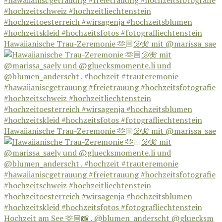
Hawaiianische Trau-Zeremonie 🫶🏼🐚🌺 mit @marissa_sae
Hawaiianische Trau-Zeremonie 🫶🏼🐚🌺 mit @marissa_sae
Hochzeit am See 🫶🏼📸 . @blumen_anderscht @gluecksm