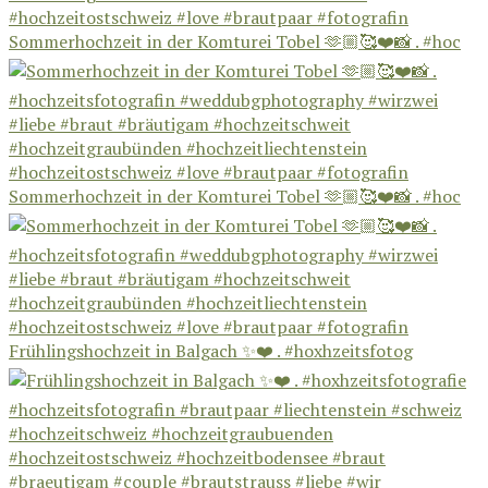
Sommerhochzeit in der Komturei Tobel 🫶🏼🥰❤️📸 . #hoc
Sommerhochzeit in der Komturei Tobel 🫶🏼🥰❤️📸 . #hoc
Frühlingshochzeit in Balgach ✨❤️ . #hoxhzeitsfotog