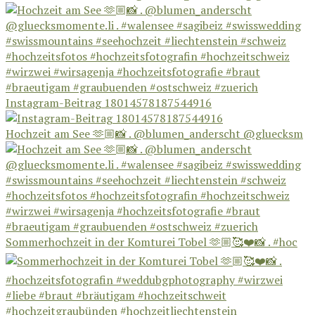
Instagram-Beitrag 18014578187544916
Hochzeit am See 🫶🏼📸 . @blumen_anderscht @gluecksm
Sommerhochzeit in der Komturei Tobel 🫶🏼🥰❤️📸 . #hoc