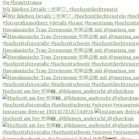
Wir liiiieben Details ✨🫶🏼🤍 . #hochzeitliechtenstei
Hawaiianische Trau-Zeremonie 🫶🏼🐚🌺 mit @marissa_sae
Hawaiianische Trau-Zeremonie 🫶🏼🐚🌺 mit @marissa_sae
Hawaiianische Trau-Zeremonie 🫶🏼🐚🌺 mit @marissa_sae
Hochzeit am See 🫶🏼📸 . @blumen_anderscht @gluecksm
Instagram-Beitrag 18014578187544916
Hochzeit am See 🫶🏼📸 . @blumen_anderscht @gluecksm
Sommerhochzeit in der Komturei Tobel 🫶🏼🥰❤️📸 . #hoc