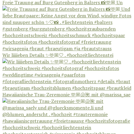
Freie Trauung auf Burg Gutenberg in Balzers 📸🫶🏼 Un
Wir liiiieben Details ✨🫶🏼🤍 . #hochzeitliechtenstei
Hawaiianische Trau-Zeremonie 🫶🏼🐚🌺 mit @marissa_sae