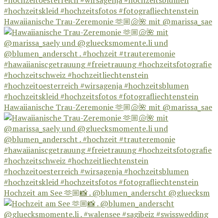
Hawaiianische Trau-Zeremonie 🫶🏼🐚🌺 mit @marissa_sae
Hawaiianische Trau-Zeremonie 🫶🏼🐚🌺 mit @marissa_sae
Hochzeit am See 🫶🏼📸 . @blumen_anderscht @gluecksm