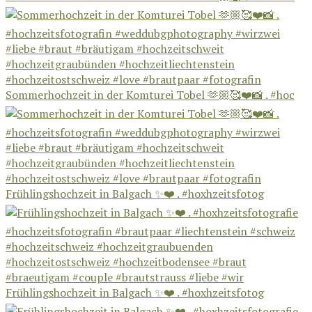
Sommerhochzeit in der Komturei Tobel 🫶🏼🥰❤️📸 . #hoc
Frühlingshochzeit in Balgach ✨❤️ . #hoxhzeitsfotog
Frühlingshochzeit in Balgach ✨❤️ . #hoxhzeitsfotog