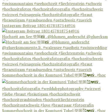
Instagram-Beitrag 18014578187544916
Hochzeit am See 🫶🏼📸 . @blumen_anderscht @gluecksm
Sommerhochzeit in der Komturei Tobel 🫶🏼🥰❤️📸 . #hoc
Sommerhochzeit in der Komturei Tobel 🫶🏼🥰❤️📸 . #hoc