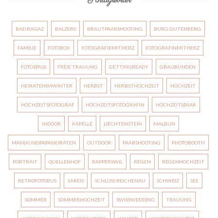
Schlagwörter
BAD RAGAZ
BALZERS
BRAUTPAARSHOOTING
BURG GUTENBERG
FAMILIE
FOTOBOX
FOTOGRAFIEMITHERZ
FOTOGRAFINMITHERZ
FOTOSPASS
FREIE TRAUUNG
GETTINGREADY
GRAUBÜNDEN
HEIRATENIMWINTER
HERBST
HERBSTHOCHZEIT
HOCHZEIT
HOCHZEITSFOTOGRAF
HOCHZEITSFOTOGRAFIN
HOCHZEITSPAAR
INDOOR
KAPELLE
LIECHTENSTEIN
MALBUN
MAMAUNDPAPAHEIRATEN
OUTDOOR
PAARSHOOTING
PHOTOBOOTH
PORTRAIT
QUELLENHOF
RAPPERSWIL
REGEN
REGENHOCHZEIT
RETROFOTOBUS
SAREIS
SCHLOSS REICHENAU
SCHWEIZ
SEE
SOMMER
SOMMERHOCHZEIT
SWISSWEDDING
TRAUUNG