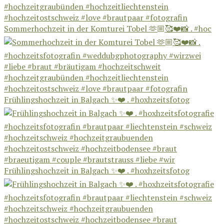
Sommerhochzeit in der Komturei Tobel 🫶🏼🥰❤️📸 . #hoc
Frühlingshochzeit in Balgach ✨❤️ . #hoxhzeitsfotog
Frühlingshochzeit in Balgach ✨❤️ . #hoxhzeitsfotog