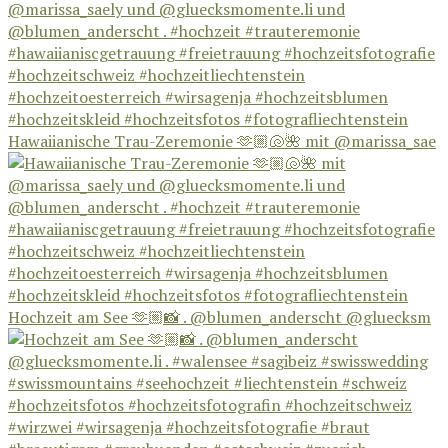
Hawaiianische Trau-Zeremonie 🫶🏼🐚🌺 mit @marissa_sae
Hochzeit am See 🫶🏼📸 . @blumen_anderscht @gluecksm