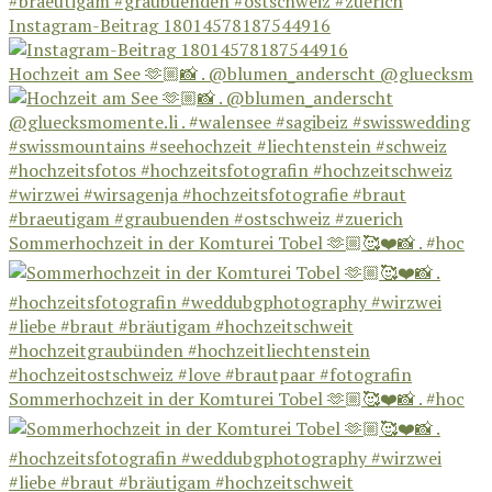
Instagram-Beitrag 18014578187544916
Hochzeit am See 🫶🏼📸 . @blumen_anderscht @gluecksm
Sommerhochzeit in der Komturei Tobel 🫶🏼🥰❤️📸 . #hoc
Sommerhochzeit in der Komturei Tobel 🫶🏼🥰❤️📸 . #hoc