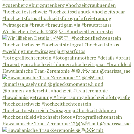
Wir liiiieben Details ✨🫶🏼🤍 . #hochzeitliechtenstei
Hawaiianische Trau-Zeremonie 🫶🏼🐚🌺 mit @marissa_sae
Hawaiianische Trau-Zeremonie 🫶🏼🐚🌺 mit @marissa_sae