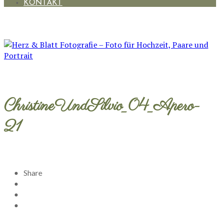
KONTAKT
ChristineUndSilvio_04_Apero-
21
Share