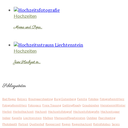
Hochzeiten
Mama und Papa…
Hochzeiten
Juni Hochzeit in…
Schlagwörter
Bad Ragaz
Balzers
Brautpaarshooting
Burg Gutenberg
Familie
Fotobox
FotografiemitHerz
FotografinmitHerz
Fotospass
Freie Trauung
GettingReady
Graubünden
HeiratenimWinter
Herbst
Herbsthochzeit
Hochzeit
Hochzeitsfotograf
Hochzeitsfotografin
Hochzeitspaar
Indoor
Kapelle
Liechtenstein
Malbun
MamaundPapaheiraten
Outdoor
Paarshooting
Photobooth
Portrait
Quellenhof
Rapperswil
Regen
Regenhochzeit
Retrofotobus
Sareis