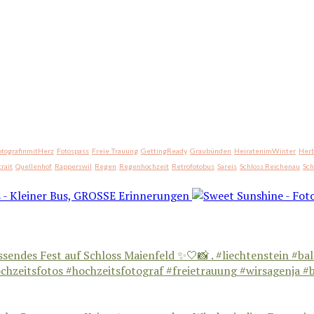
otografinmitHerz
Fotospass
Freie Trauung
GettingReady
Graubünden
HeiratenimWinter
Herb
trait
Quellenhof
Rapperswil
Regen
Regenhochzeit
Retrofotobus
Sareis
Schloss Reichenau
Sc