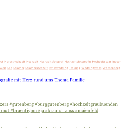
st
Herbsthochzeit
Hochzeit
Hochzeitsfotograf
Hochzeitsfotografin
Hochzeitspaar
Indoor
hweiz
See
Sommer
Sommerhochzeit
Swisswedding
Trauung
Weddingswiss
Werdenberg