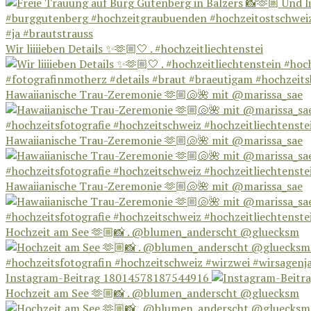
Wir liiiieben Details ✨🫶🏼🤍 . #hochzeitliechtenstei
Hawaiianische Trau-Zeremonie 🫶🏼🐚🌺 mit @marissa_sae
Hawaiianische Trau-Zeremonie 🫶🏼🐚🌺 mit @marissa_sae
Hawaiianische Trau-Zeremonie 🫶🏼🐚🌺 mit @marissa_sae
Hochzeit am See 🫶🏼📸 . @blumen_anderscht @gluecksm
Instagram-Beitrag 18014578187544916
Hochzeit am See 🫶🏼📸 . @blumen_anderscht @gluecksm