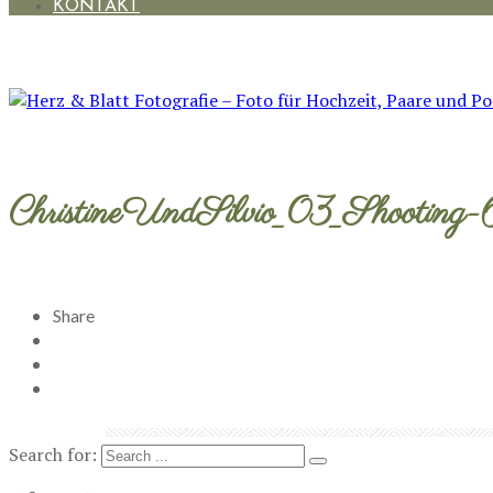
KONTAKT
ChristineUndSilvio_03_Shooting
Share
Search for: