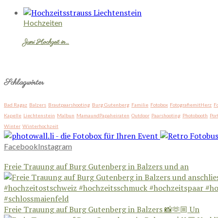
Hochzeiten
Juni Hochzeit in…
Schlagwörter
Bad Ragaz
Balzers
Brautpaarshooting
Burg Gutenberg
Familie
Fotobox
FotografiemitHerz
F
Kapelle
Liechtenstein
Malbun
MamaundPapaheiraten
Outdoor
Paarshooting
Photobooth
Por
Winter
Winterhochzeit
Facebook
Instagram
Freie Trauung auf Burg Gutenberg in Balzers und an
Freie Trauung auf Burg Gutenberg in Balzers 📸🫶🏼 Un