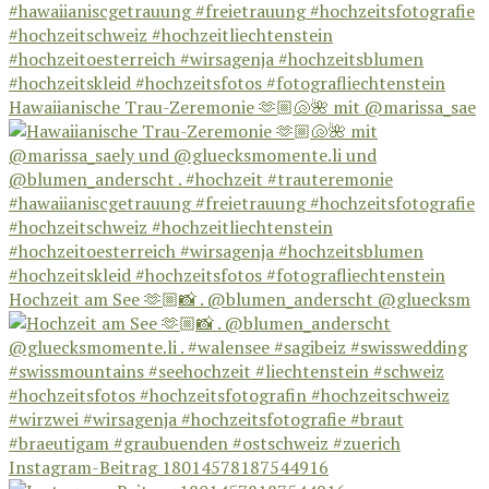
Hawaiianische Trau-Zeremonie 🫶🏼🐚🌺 mit @marissa_sae
Hochzeit am See 🫶🏼📸 . @blumen_anderscht @gluecksm
Instagram-Beitrag 18014578187544916