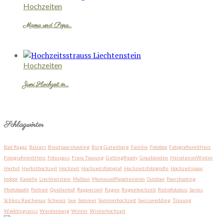
Hochzeiten
Mama und Papa…
Hochzeiten
Juni Hochzeit in…
Schlagwörter
Bad Ragaz
Balzers
Brautpaarshooting
Burg Gutenberg
Familie
Fotobox
FotografiemitHerz
FotografinmitHerz
Fotospass
Freie Trauung
GettingReady
Graubünden
HeiratenimWinter
Herbst
Herbsthochzeit
Hochzeit
Hochzeitsfotograf
Hochzeitsfotografin
Hochzeitspaar
Indoor
Kapelle
Liechtenstein
Malbun
MamaundPapaheiraten
Outdoor
Paarshooting
Photobooth
Portrait
Quellenhof
Rapperswil
Regen
Regenhochzeit
Retrofotobus
Sareis
Schloss Reichenau
Schweiz
See
Sommer
Sommerhochzeit
Swisswedding
Trauung
Weddingswiss
Werdenberg
Winter
Winterhochzeit