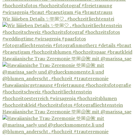
Wir liiiieben Details ✨🫶🏼🤍 . #hochzeitliechtenstei
Hawaiianische Trau-Zeremonie 🫶🏼🐚🌺 mit @marissa_sae
Hawaiianische Trau-Zeremonie 🫶🏼🐚🌺 mit @marissa_sae