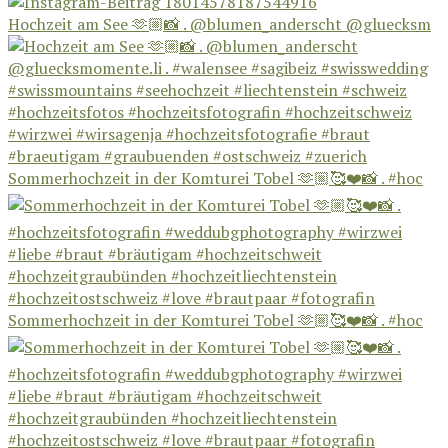
Hochzeit am See 🫶🏼📸 . @blumen_anderscht @gluecksm
Sommerhochzeit in der Komturei Tobel 🫶🏼🥰❤️📸 . #hoc
Sommerhochzeit in der Komturei Tobel 🫶🏼🥰❤️📸 . #hoc