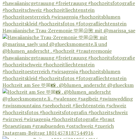
Hawaiianische Trau-Zeremonie 🫶🏼🐚🌺 mit @marissa_sae
Hochzeit am See 🫶🏼📸 . @blumen_anderscht @gluecksm
Instagram-Beitrag 18014578187544916