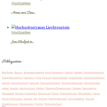
Hochzeiten
Mama und Papa…
Hochzeiten
Juni Hochzeit in…
Schlagwörter
Bad Ragaz
Balzers
Brautpaarshooting
Burg Gutenberg
Familie
Fotobox
FotografiemitHerz
FotografinmitHerz
Fotospass
Freie Trauung
GettingReady
Graubünden
HeiratenimWinter
Herbst
Herbsthochzeit
Hochzeit
Hochzeitsfotograf
Hochzeitsfotografin
Hochzeitspaar
Indoor
Kapelle
Liechtenstein
Malbun
MamaundPapaheiraten
Outdoor
Paarshooting
Photobooth
Portrait
Quellenhof
Rapperswil
Regen
Regenhochzeit
Retrofotobus
Sareis
Schloss Reichenau
Schweiz
See
Sommer
Sommerhochzeit
Swisswedding
Trauung
Weddingswiss
Werdenberg
Winter
Winterhochzeit