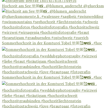
Hochzeit am See 🫶🏼📸 . @blumen_anderscht @gluecksm
Sommerhochzeit in der Komturei Tobel 🫶🏼🥰❤️📸 . #hoc
Sommerhochzeit in der Komturei Tobel 🫶🏼🥰❤️📸 . #hoc