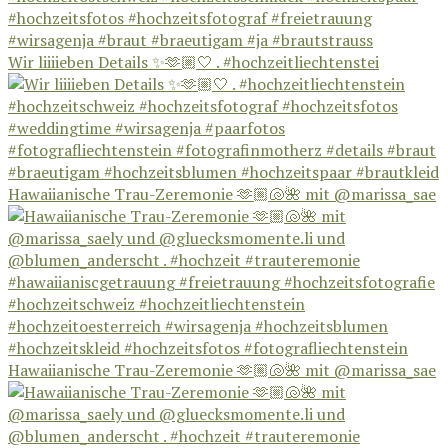
Wir liiiieben Details ✨🫶🏼🤍 . #hochzeitliechtenstei
Hawaiianische Trau-Zeremonie 🫶🏼🐚🌺 mit @marissa_sae
Hawaiianische Trau-Zeremonie 🫶🏼🐚🌺 mit @marissa_sae