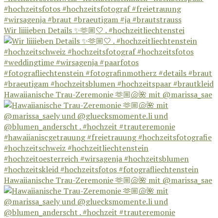
Wir liiiieben Details ✨🫶🏼🤍 . #hochzeitliechtenstei
Hawaiianische Trau-Zeremonie 🫶🏼🐚🌺 mit @marissa_sae
Hawaiianische Trau-Zeremonie 🫶🏼🐚🌺 mit @marissa_sae