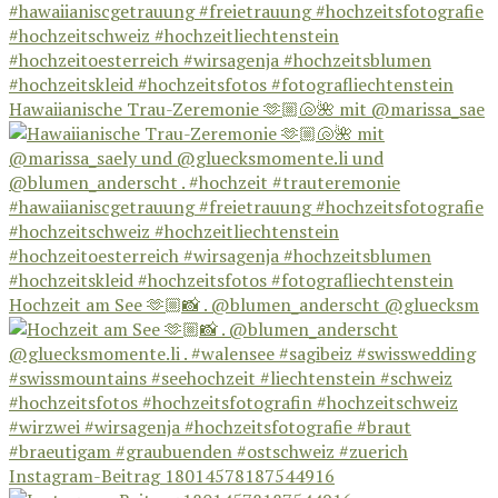
Hawaiianische Trau-Zeremonie 🫶🏼🐚🌺 mit @marissa_sae
Hochzeit am See 🫶🏼📸 . @blumen_anderscht @gluecksm
Instagram-Beitrag 18014578187544916