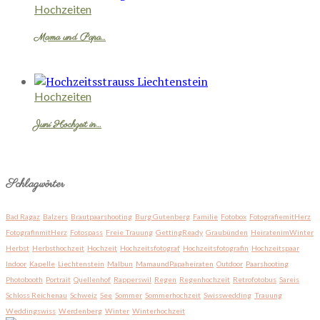
Hochzeiten
Mama und Papa…
Hochzeiten
Juni Hochzeit in…
Schlagwörter
Bad Ragaz
Balzers
Brautpaarshooting
Burg Gutenberg
Familie
Fotobox
FotografiemitHerz
FotografinmitHerz
Fotospass
Freie Trauung
GettingReady
Graubünden
HeiratenimWinter
Herbst
Herbsthochzeit
Hochzeit
Hochzeitsfotograf
Hochzeitsfotografin
Hochzeitspaar
Indoor
Kapelle
Liechtenstein
Malbun
MamaundPapaheiraten
Outdoor
Paarshooting
Photobooth
Portrait
Quellenhof
Rapperswil
Regen
Regenhochzeit
Retrofotobus
Sareis
Schloss Reichenau
Schweiz
See
Sommer
Sommerhochzeit
Swisswedding
Trauung
Weddingswiss
Werdenberg
Winter
Winterhochzeit