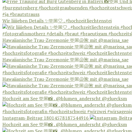
Wir liiiieben Details ✨🫶🏼🤍 . #hochzeitliechtenstei
Hawaiianische Trau-Zeremonie 🫶🏼🐚🌺 mit @marissa_sae
Hawaiianische Trau-Zeremonie 🫶🏼🐚🌺 mit @marissa_sae
Hawaiianische Trau-Zeremonie 🫶🏼🐚🌺 mit @marissa_sae
Hochzeit am See 🫶🏼📸 . @blumen_anderscht @gluecksm
Instagram-Beitrag 18014578187544916
Hochzeit am See 🫶🏼📸 . @blumen_anderscht @gluecksm