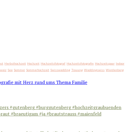
st
Herbsthochzeit
Hochzeit
Hochzeitsfotograf
Hochzeitsfotografin
Hochzeitspaar
Indoor
hweiz
See
Sommer
Sommerhochzeit
Swisswedding
Trauung
Weddingswiss
Werdenberg