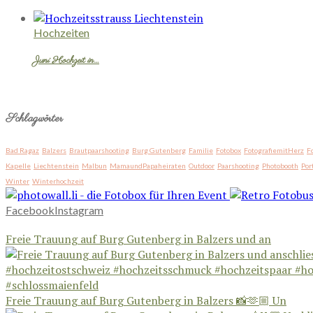
Hochzeiten
Juni Hochzeit in…
Schlagwörter
Bad Ragaz
Balzers
Brautpaarshooting
Burg Gutenberg
Familie
Fotobox
FotografiemitHerz
F
Kapelle
Liechtenstein
Malbun
MamaundPapaheiraten
Outdoor
Paarshooting
Photobooth
Por
Winter
Winterhochzeit
Facebook
Instagram
Freie Trauung auf Burg Gutenberg in Balzers und an
Freie Trauung auf Burg Gutenberg in Balzers 📸🫶🏼 Un