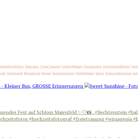
otografinmitHerz
Fotospass
Freie Trauung
GettingReady
Graubünden
HeiratenimWinter
Herb
trait
Quellenhof
Rapperswil
Regen
Regenhochzeit
Retrofotobus
Sareis
Schloss Reichenau
Sc