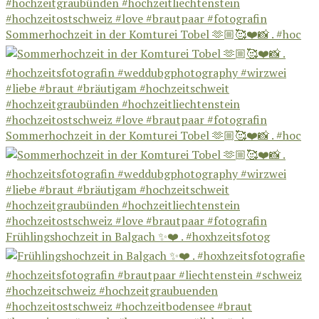
Sommerhochzeit in der Komturei Tobel 🫶🏼🥰❤️📸 . #hoc
Sommerhochzeit in der Komturei Tobel 🫶🏼🥰❤️📸 . #hoc
Frühlingshochzeit in Balgach ✨❤️ . #hoxhzeitsfotog