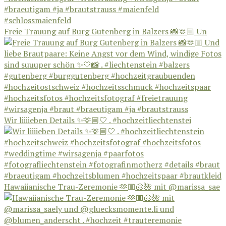
Freie Trauung auf Burg Gutenberg in Balzers 📸🫶🏼 Un
Wir liiiieben Details ✨🫶🏼🤍 . #hochzeitliechtenstei
Hawaiianische Trau-Zeremonie 🫶🏼🐚🌺 mit @marissa_sae