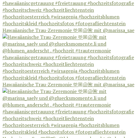
Hawaiianische Trau-Zeremonie 🫶🏼🐚🌺 mit @marissa_sae
Hawaiianische Trau-Zeremonie 🫶🏼🐚🌺 mit @marissa_sae