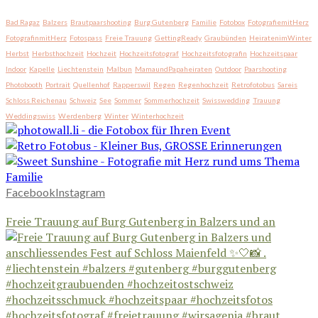
Bad Ragaz
Balzers
Brautpaarshooting
Burg Gutenberg
Familie
Fotobox
FotografiemitHerz
FotografinmitHerz
Fotospass
Freie Trauung
GettingReady
Graubünden
HeiratenimWinter
Herbst
Herbsthochzeit
Hochzeit
Hochzeitsfotograf
Hochzeitsfotografin
Hochzeitspaar
Indoor
Kapelle
Liechtenstein
Malbun
MamaundPapaheiraten
Outdoor
Paarshooting
Photobooth
Portrait
Quellenhof
Rapperswil
Regen
Regenhochzeit
Retrofotobus
Sareis
Schloss Reichenau
Schweiz
See
Sommer
Sommerhochzeit
Swisswedding
Trauung
Weddingswiss
Werdenberg
Winter
Winterhochzeit
Facebook
Instagram
Freie Trauung auf Burg Gutenberg in Balzers und an