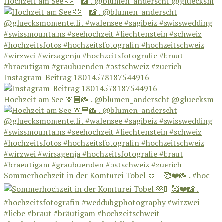
Hochzeit am See 🫶🏼📸 . @blumen_anderscht @gluecksm
Instagram-Beitrag 18014578187544916
Hochzeit am See 🫶🏼📸 . @blumen_anderscht @gluecksm
Sommerhochzeit in der Komturei Tobel 🫶🏼🥰❤️📸 . #hoc