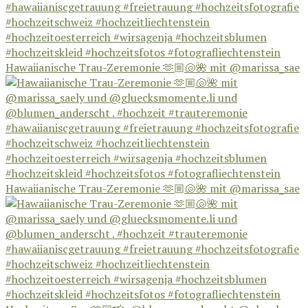
Hawaiianische Trau-Zeremonie 🫶🏼🐚🌺 mit @marissa_sae
Hawaiianische Trau-Zeremonie 🫶🏼🐚🌺 mit @marissa_sae