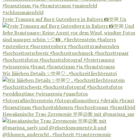
Freie Trauung auf Burg Gutenberg in Balzers 📸🫶🏼 Un
Wir liiiieben Details ✨🫶🏼🤍 . #hochzeitliechtenstei
Hawaiianische Trau-Zeremonie 🫶🏼🐚🌺 mit @marissa_sae