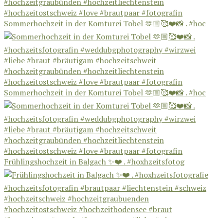
Sommerhochzeit in der Komturei Tobel 🫶🏼🥰❤️📸 . #hoc
Sommerhochzeit in der Komturei Tobel 🫶🏼🥰❤️📸 . #hoc
Frühlingshochzeit in Balgach ✨❤️ . #hoxhzeitsfotog