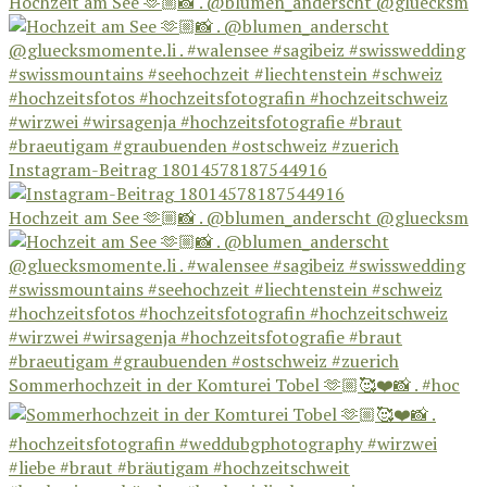
Hochzeit am See 🫶🏼📸 . @blumen_anderscht @gluecksm
Instagram-Beitrag 18014578187544916
Hochzeit am See 🫶🏼📸 . @blumen_anderscht @gluecksm
Sommerhochzeit in der Komturei Tobel 🫶🏼🥰❤️📸 . #hoc