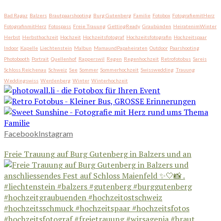
Bad Ragaz
Balzers
Brautpaarshooting
Burg Gutenberg
Familie
Fotobox
FotografiemitHerz
FotografinmitHerz
Fotospass
Freie Trauung
GettingReady
Graubünden
HeiratenimWinter
Herbst
Herbsthochzeit
Hochzeit
Hochzeitsfotograf
Hochzeitsfotografin
Hochzeitspaar
Indoor
Kapelle
Liechtenstein
Malbun
MamaundPapaheiraten
Outdoor
Paarshooting
Photobooth
Portrait
Quellenhof
Rapperswil
Regen
Regenhochzeit
Retrofotobus
Sareis
Schloss Reichenau
Schweiz
See
Sommer
Sommerhochzeit
Swisswedding
Trauung
Weddingswiss
Werdenberg
Winter
Winterhochzeit
Facebook
Instagram
Freie Trauung auf Burg Gutenberg in Balzers und an