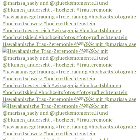
Hawaiianische Trau-Zeremonie 🫶🏼🐚🌺 mit @marissa_sae
Hawaiianische Trau-Zeremonie 🫶🏼🐚🌺 mit @marissa_sae