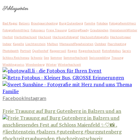
Schlagwörter
Bad Ragaz
Balzers
Brautpaarshooting
Burg Gutenberg
Familie
Fotobox
FotografiemitHerz
FotografinmitHerz
Fotospass
Freie Trauung
GettingReady
Graubünden
HeiratenimWinter
Herbst
Herbsthochzeit
Hochzeit
Hochzeitsfotograf
Hochzeitsfotografin
Hochzeitspaar
Indoor
Kapelle
Liechtenstein
Malbun
MamaundPapaheiraten
Outdoor
Paarshooting
Photobooth
Portrait
Quellenhof
Rapperswil
Regen
Regenhochzeit
Retrofotobus
Sareis
Schloss Reichenau
Schweiz
See
Sommer
Sommerhochzeit
Swisswedding
Trauung
Weddingswiss
Werdenberg
Winter
Winterhochzeit
Facebook
Instagram
Freie Trauung auf Burg Gutenberg in Balzers und an