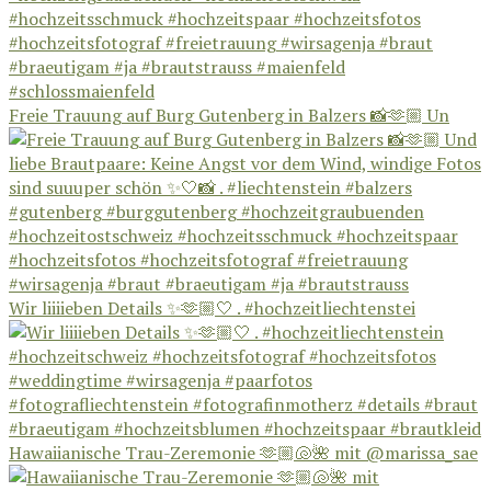
Freie Trauung auf Burg Gutenberg in Balzers 📸🫶🏼 Un
Wir liiiieben Details ✨🫶🏼🤍 . #hochzeitliechtenstei
Hawaiianische Trau-Zeremonie 🫶🏼🐚🌺 mit @marissa_sae