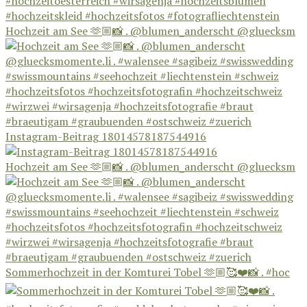
Hochzeit am See 🫶🏼📸 . @blumen_anderscht @gluecksm
Instagram-Beitrag 18014578187544916
Hochzeit am See 🫶🏼📸 . @blumen_anderscht @gluecksm
Sommerhochzeit in der Komturei Tobel 🫶🏼🥰❤️📸 . #hoc