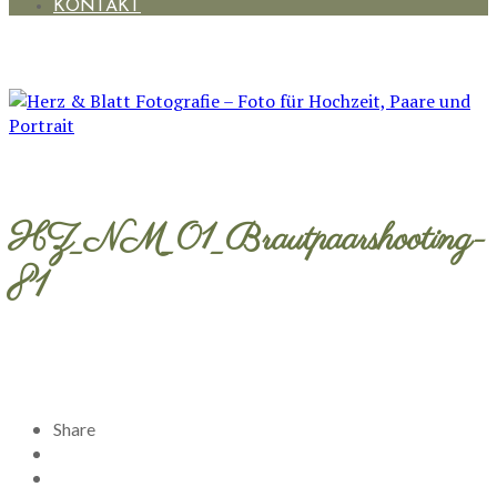
KONTAKT
HZ_NM_01_Brautpaarshooting-
81
Share