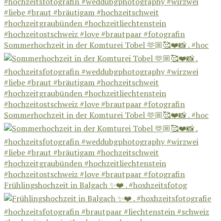
Sommerhochzeit in der Komturei Tobel 🫶🏼🥰❤️📸 . #hoc
Sommerhochzeit in der Komturei Tobel 🫶🏼🥰❤️📸 . #hoc
Frühlingshochzeit in Balgach ✨❤️ . #hoxhzeitsfotog