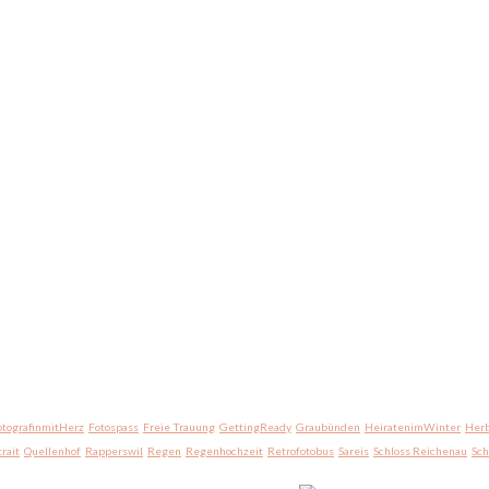
otografinmitHerz
Fotospass
Freie Trauung
GettingReady
Graubünden
HeiratenimWinter
Herb
trait
Quellenhof
Rapperswil
Regen
Regenhochzeit
Retrofotobus
Sareis
Schloss Reichenau
Sc