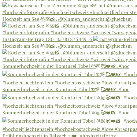
Hochzeit am See 🫶🏼📸 . @blumen_anderscht @gluecksm
Instagram-Beitrag 18014578187544916
Hochzeit am See 🫶🏼📸 . @blumen_anderscht @gluecksm
Sommerhochzeit in der Komturei Tobel 🫶🏼🥰❤️📸 . #hoc
Sommerhochzeit in der Komturei Tobel 🫶🏼🥰❤️📸 . #hoc
Sommerhochzeit in der Komturei Tobel 🫶🏼🥰❤️📸 . #hoc
Frühlingshochzeit in Balgach ✨❤️ . #hoxhzeitsfotog