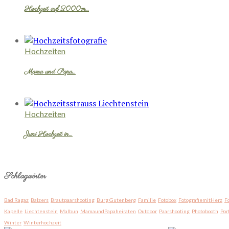
Hochzeit auf 2000m…
Hochzeiten
Mama und Papa…
Hochzeiten
Juni Hochzeit in…
Schlagwörter
Bad Ragaz
Balzers
Brautpaarshooting
Burg Gutenberg
Familie
Fotobox
FotografiemitHerz
F
Kapelle
Liechtenstein
Malbun
MamaundPapaheiraten
Outdoor
Paarshooting
Photobooth
Por
Winter
Winterhochzeit