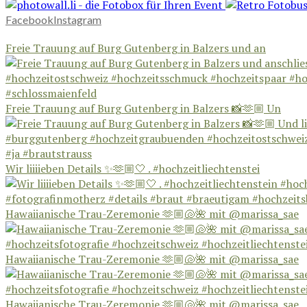
Facebook
Instagram
Freie Trauung auf Burg Gutenberg in Balzers und an
Freie Trauung auf Burg Gutenberg in Balzers 📸🫶🏼 Un
Wir liiiieben Details ✨🫶🏼🤍 . #hochzeitliechtenstei
Hawaiianische Trau-Zeremonie 🫶🏼🐚🌺 mit @marissa_sae
Hawaiianische Trau-Zeremonie 🫶🏼🐚🌺 mit @marissa_sae
Hawaiianische Trau-Zeremonie 🫶🏼🐚🌺 mit @marissa_sae