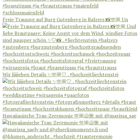
Freie Trauung auf Burg Gutenberg in Balzers 📸🫶🏼 Un
Wir liiiieben Details ✨🫶🏼🤍 . #hochzeitliechtenstei
Hawaiianische Trau-Zeremonie 🫶🏼🐚🌺 mit @marissa_sae