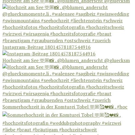
Hochzeit am See 🫶🏼📸 . @blumen_anderscht @gluecksm
Instagram-Beitrag 18014578187544916
Hochzeit am See 🫶🏼📸 . @blumen_anderscht @gluecksm
Sommerhochzeit in der Komturei Tobel 🫶🏼🥰❤️📸 . #hoc