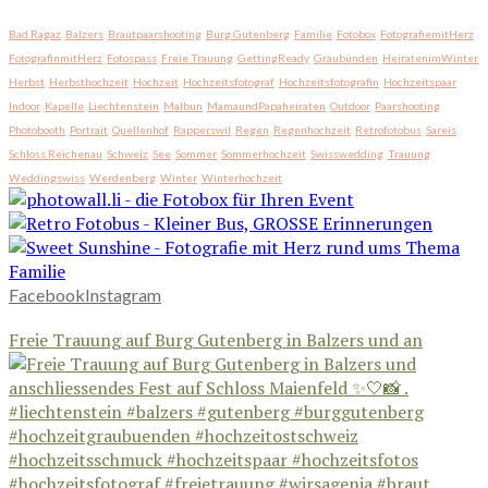
Bad Ragaz
Balzers
Brautpaarshooting
Burg Gutenberg
Familie
Fotobox
FotografiemitHerz
FotografinmitHerz
Fotospass
Freie Trauung
GettingReady
Graubünden
HeiratenimWinter
Herbst
Herbsthochzeit
Hochzeit
Hochzeitsfotograf
Hochzeitsfotografin
Hochzeitspaar
Indoor
Kapelle
Liechtenstein
Malbun
MamaundPapaheiraten
Outdoor
Paarshooting
Photobooth
Portrait
Quellenhof
Rapperswil
Regen
Regenhochzeit
Retrofotobus
Sareis
Schloss Reichenau
Schweiz
See
Sommer
Sommerhochzeit
Swisswedding
Trauung
Weddingswiss
Werdenberg
Winter
Winterhochzeit
Facebook
Instagram
Freie Trauung auf Burg Gutenberg in Balzers und an