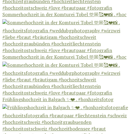
Sommerhochzeit in der Komturei Tobel 🫶🏼🥰❤️📸 . #hoc
Sommerhochzeit in der Komturei Tobel 🫶🏼🥰❤️📸 . #hoc
Frühlingshochzeit in Balgach ✨❤️ . #hoxhzeitsfotog