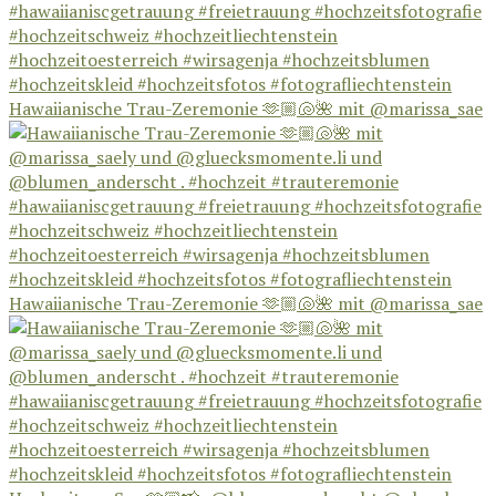
Hawaiianische Trau-Zeremonie 🫶🏼🐚🌺 mit @marissa_sae
Hawaiianische Trau-Zeremonie 🫶🏼🐚🌺 mit @marissa_sae