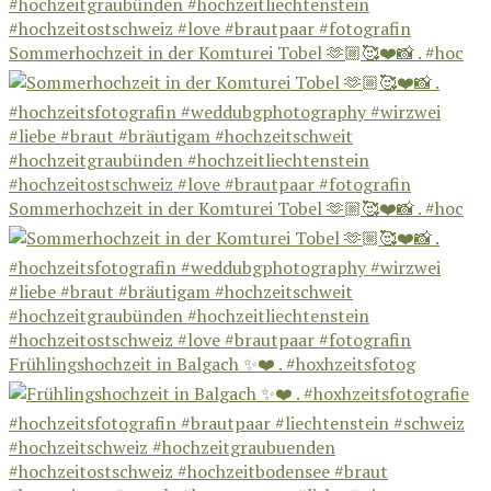
Sommerhochzeit in der Komturei Tobel 🫶🏼🥰❤️📸 . #hoc
Sommerhochzeit in der Komturei Tobel 🫶🏼🥰❤️📸 . #hoc
Frühlingshochzeit in Balgach ✨❤️ . #hoxhzeitsfotog