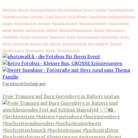
Bad Ragaz
Balzers
Brautpaarshooting
Burg Gutenberg
Familie
Fotobox
FotografiemitHerz
FotografinmitHerz
Fotospass
Freie Trauung
GettingReady
Graubünden
HeiratenimWinter
Herbst
Herbsthochzeit
Hochzeit
Hochzeitsfotograf
Hochzeitsfotografin
Hochzeitspaar
Indoor
Kapelle
Liechtenstein
Malbun
MamaundPapaheiraten
Outdoor
Paarshooting
Photobooth
Portrait
Quellenhof
Rapperswil
Regen
Regenhochzeit
Retrofotobus
Sareis
Schloss Reichenau
Schweiz
See
Sommer
Sommerhochzeit
Swisswedding
Trauung
Weddingswiss
Werdenberg
Winter
Winterhochzeit
Facebook
Instagram
Freie Trauung auf Burg Gutenberg in Balzers und an