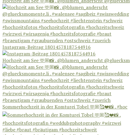
Hochzeit am See 🫶🏼📸 . @blumen_anderscht @gluecksm
Instagram-Beitrag 18014578187544916
Hochzeit am See 🫶🏼📸 . @blumen_anderscht @gluecksm
Sommerhochzeit in der Komturei Tobel 🫶🏼🥰❤️📸 . #hoc