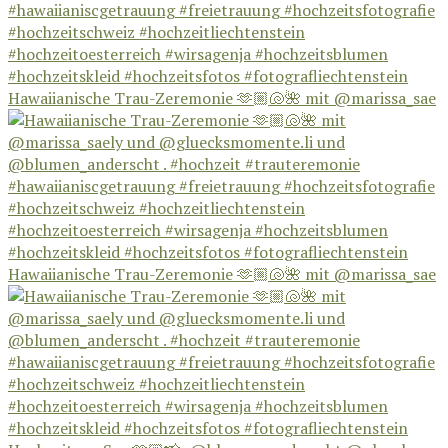
Hawaiianische Trau-Zeremonie 🫶🏼🐚🌺 mit @marissa_sae
Hawaiianische Trau-Zeremonie 🫶🏼🐚🌺 mit @marissa_sae