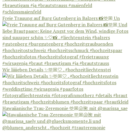
Freie Trauung auf Burg Gutenberg in Balzers 📸🫶🏼 Un
Wir liiiieben Details ✨🫶🏼🤍 . #hochzeitliechtenstei
Hawaiianische Trau-Zeremonie 🫶🏼🐚🌺 mit @marissa_sae