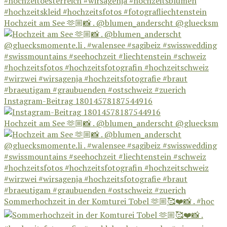
Hochzeit am See 🫶🏼📸 . @blumen_anderscht @gluecksm
Instagram-Beitrag 18014578187544916
Hochzeit am See 🫶🏼📸 . @blumen_anderscht @gluecksm
Sommerhochzeit in der Komturei Tobel 🫶🏼🥰❤️📸 . #hoc