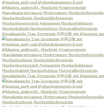
Hawaiianische Trau-Zeremonie 🫶🏼🐚🌺 mit @marissa_sae
Hawaiianische Trau-Zeremonie 🫶🏼🐚🌺 mit @marissa_sae