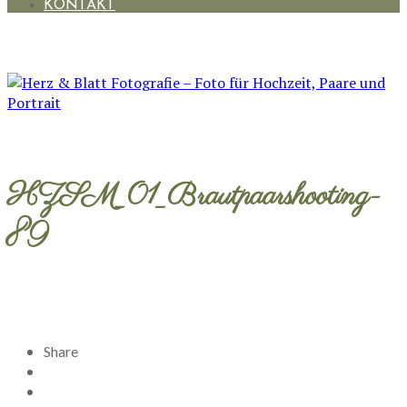
KONTAKT
HZSM_01_Brautpaarshooting-
89
Share