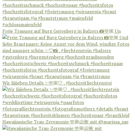
Freie Trauung auf Burg Gutenberg in Balzers 📸🫶🏼 Un
Wir liiiieben Details ✨🫶🏼🤍 . #hochzeitliechtenstei
Hawaiianische Trau-Zeremonie 🫶🏼🐚🌺 mit @marissa_sae