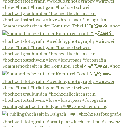
Sommerhochzeit in der Komturei Tobel 🫶🏼🥰❤️📸 . #hoc
Sommerhochzeit in der Komturei Tobel 🫶🏼🥰❤️📸 . #hoc
Frühlingshochzeit in Balgach ✨❤️ . #hoxhzeitsfotog