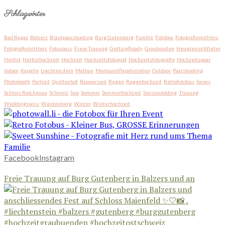
Schlagwörter
Bad Ragaz
Balzers
Brautpaarshooting
Burg Gutenberg
Familie
Fotobox
FotografiemitHerz
FotografinmitHerz
Fotospass
Freie Trauung
GettingReady
Graubünden
HeiratenimWinter
Herbst
Herbsthochzeit
Hochzeit
Hochzeitsfotograf
Hochzeitsfotografin
Hochzeitspaar
Indoor
Kapelle
Liechtenstein
Malbun
MamaundPapaheiraten
Outdoor
Paarshooting
Photobooth
Portrait
Quellenhof
Rapperswil
Regen
Regenhochzeit
Retrofotobus
Sareis
Schloss Reichenau
Schweiz
See
Sommer
Sommerhochzeit
Swisswedding
Trauung
Weddingswiss
Werdenberg
Winter
Winterhochzeit
Facebook
Instagram
Freie Trauung auf Burg Gutenberg in Balzers und an