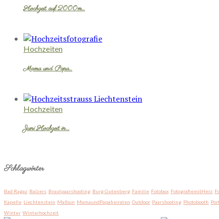
Hochzeit auf 2000m…
Hochzeiten
Mama und Papa…
Hochzeiten
Juni Hochzeit in…
Schlagwörter
Bad Ragaz
Balzers
Brautpaarshooting
Burg Gutenberg
Familie
Fotobox
FotografiemitHerz
F
Kapelle
Liechtenstein
Malbun
MamaundPapaheiraten
Outdoor
Paarshooting
Photobooth
Por
Winter
Winterhochzeit