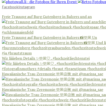
Facebook
Instagram
Freie Trauung auf Burg Gutenberg in Balzers und an
Freie Trauung auf Burg Gutenberg in Balzers 📸🫶🏼 Un
Wir liiiieben Details ✨🫶🏼🤍 . #hochzeitliechtenstei
Hawaiianische Trau-Zeremonie 🫶🏼🐚🌺 mit @marissa_sae
Hawaiianische Trau-Zeremonie 🫶🏼🐚🌺 mit @marissa_sae
Hawaiianische Trau-Zeremonie 🫶🏼🐚🌺 mit @marissa_sae