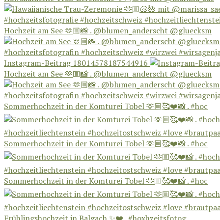
Hochzeit am See 🫶🏼📸 . @blumen_anderscht @gluecksm
Instagram-Beitrag 18014578187544916
Hochzeit am See 🫶🏼📸 . @blumen_anderscht @gluecksm
Sommerhochzeit in der Komturei Tobel 🫶🏼🥰❤️📸 . #hoc
Sommerhochzeit in der Komturei Tobel 🫶🏼🥰❤️📸 . #hoc
Sommerhochzeit in der Komturei Tobel 🫶🏼🥰❤️📸 . #hoc
Frühlingshochzeit in Balgach ✨❤️ . #hoxhzeitsfotog