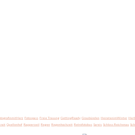
otografinmitHerz
Fotospass
Freie Trauung
GettingReady
Graubünden
HeiratenimWinter
Herb
trait
Quellenhof
Rapperswil
Regen
Regenhochzeit
Retrofotobus
Sareis
Schloss Reichenau
Sc