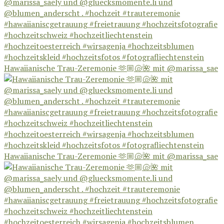
Hawaiianische Trau-Zeremonie 🫶🏼🐚🌺 mit @marissa_sae
Hawaiianische Trau-Zeremonie 🫶🏼🐚🌺 mit @marissa_sae