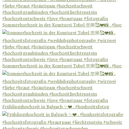
Sommerhochzeit in der Komturei Tobel 🫶🏼🥰❤️📸 . #hoc
Sommerhochzeit in der Komturei Tobel 🫶🏼🥰❤️📸 . #hoc
Frühlingshochzeit in Balgach ✨❤️ . #hoxhzeitsfotog