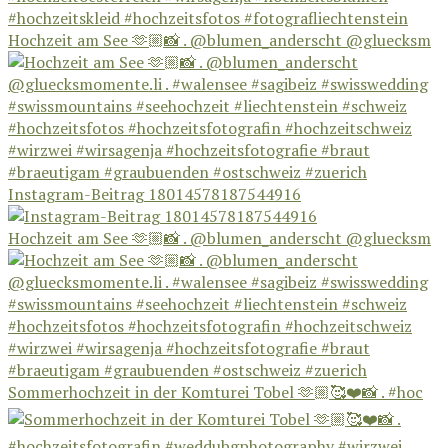
Hochzeit am See 🫶🏼📸 . @blumen_anderscht @gluecksm
Instagram-Beitrag 18014578187544916
Hochzeit am See 🫶🏼📸 . @blumen_anderscht @gluecksm
Sommerhochzeit in der Komturei Tobel 🫶🏼🥰❤️📸 . #hoc