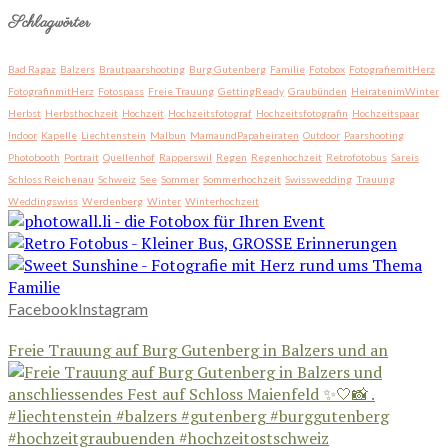
Schlagwörter
Bad Ragaz
Balzers
Brautpaarshooting
Burg Gutenberg
Familie
Fotobox
FotografiemitHerz
FotografinmitHerz
Fotospass
Freie Trauung
GettingReady
Graubünden
HeiratenimWinter
Herbst
Herbsthochzeit
Hochzeit
Hochzeitsfotograf
Hochzeitsfotografin
Hochzeitspaar
Indoor
Kapelle
Liechtenstein
Malbun
MamaundPapaheiraten
Outdoor
Paarshooting
Photobooth
Portrait
Quellenhof
Rapperswil
Regen
Regenhochzeit
Retrofotobus
Sareis
Schloss Reichenau
Schweiz
See
Sommer
Sommerhochzeit
Swisswedding
Trauung
Weddingswiss
Werdenberg
Winter
Winterhochzeit
Facebook
Instagram
Freie Trauung auf Burg Gutenberg in Balzers und an