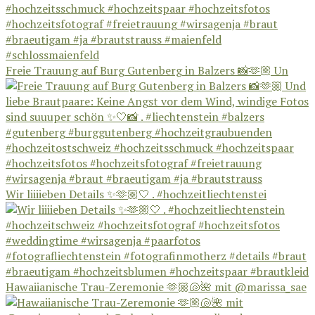
Freie Trauung auf Burg Gutenberg in Balzers 📸🫶🏼 Un
Wir liiiieben Details ✨🫶🏼🤍 . #hochzeitliechtenstei
Hawaiianische Trau-Zeremonie 🫶🏼🐚🌺 mit @marissa_sae