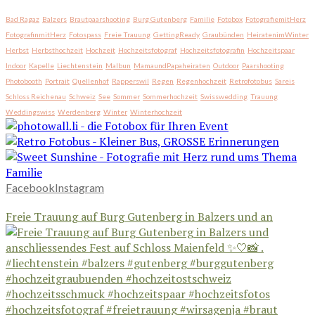
Bad Ragaz
Balzers
Brautpaarshooting
Burg Gutenberg
Familie
Fotobox
FotografiemitHerz
FotografinmitHerz
Fotospass
Freie Trauung
GettingReady
Graubünden
HeiratenimWinter
Herbst
Herbsthochzeit
Hochzeit
Hochzeitsfotograf
Hochzeitsfotografin
Hochzeitspaar
Indoor
Kapelle
Liechtenstein
Malbun
MamaundPapaheiraten
Outdoor
Paarshooting
Photobooth
Portrait
Quellenhof
Rapperswil
Regen
Regenhochzeit
Retrofotobus
Sareis
Schloss Reichenau
Schweiz
See
Sommer
Sommerhochzeit
Swisswedding
Trauung
Weddingswiss
Werdenberg
Winter
Winterhochzeit
Facebook
Instagram
Freie Trauung auf Burg Gutenberg in Balzers und an