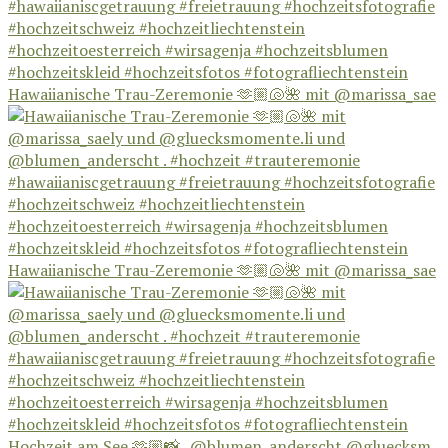
Hawaiianische Trau-Zeremonie 🫶🏼🐚🌺 mit @marissa_sae
Hawaiianische Trau-Zeremonie 🫶🏼🐚🌺 mit @marissa_sae
Hochzeit am See 🫶🏼📸 . @blumen_anderscht @gluecksm