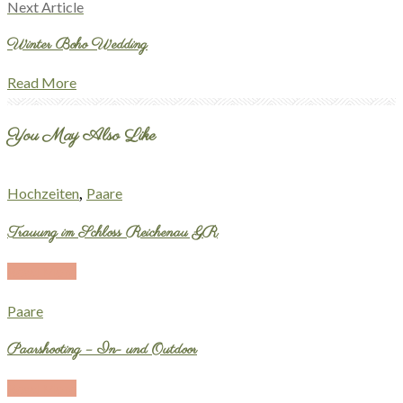
Next Article
Winter Boho Wedding
Read More
You May Also Like
,
Hochzeiten
Paare
Trauung im Schloss Reichenau GR
Read More
Paare
Paarshooting – In- und Outdoor
Read More