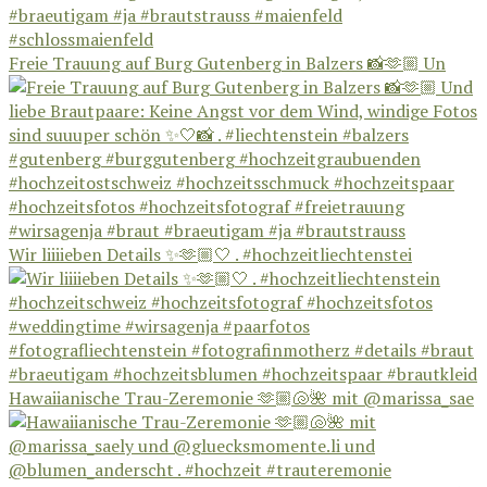
Freie Trauung auf Burg Gutenberg in Balzers 📸🫶🏼 Un
Wir liiiieben Details ✨🫶🏼🤍 . #hochzeitliechtenstei
Hawaiianische Trau-Zeremonie 🫶🏼🐚🌺 mit @marissa_sae