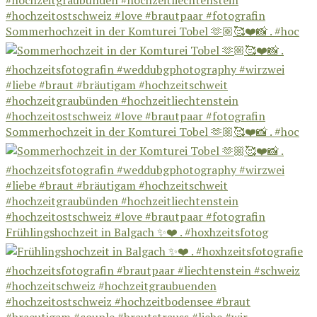
Sommerhochzeit in der Komturei Tobel 🫶🏼🥰❤️📸 . #hoc
Sommerhochzeit in der Komturei Tobel 🫶🏼🥰❤️📸 . #hoc
Frühlingshochzeit in Balgach ✨❤️ . #hoxhzeitsfotog