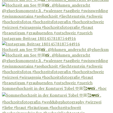
Instagram-Beitrag 18014578187544916
Hochzeit am See 🫶🏼📸 . @blumen_anderscht @gluecksm
Sommerhochzeit in der Komturei Tobel 🫶🏼🥰❤️📸 . #hoc