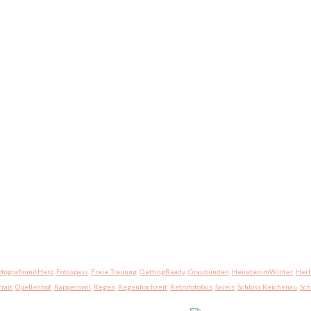
otografinmitHerz
Fotospass
Freie Trauung
GettingReady
Graubünden
HeiratenimWinter
Herb
trait
Quellenhof
Rapperswil
Regen
Regenhochzeit
Retrofotobus
Sareis
Schloss Reichenau
Sc