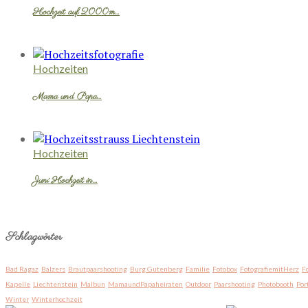
Hochzeit auf 2000m…
Hochzeiten
Mama und Papa…
Hochzeiten
Juni Hochzeit in…
Schlagwörter
Bad Ragaz
Balzers
Brautpaarshooting
Burg Gutenberg
Familie
Fotobox
FotografiemitHerz
F
Kapelle
Liechtenstein
Malbun
MamaundPapaheiraten
Outdoor
Paarshooting
Photobooth
Por
Winter
Winterhochzeit