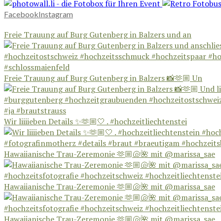
Facebook
Instagram
Freie Trauung auf Burg Gutenberg in Balzers und an
Freie Trauung auf Burg Gutenberg in Balzers 📸🫶🏼 Un
Wir liiiieben Details ✨🫶🏼🤍 . #hochzeitliechtenstei
Hawaiianische Trau-Zeremonie 🫶🏼🐚🌺 mit @marissa_sae
Hawaiianische Trau-Zeremonie 🫶🏼🐚🌺 mit @marissa_sae
Hawaiianische Trau-Zeremonie 🫶🏼🐚🌺 mit @marissa_sae