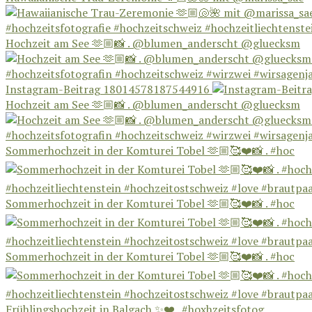
Hochzeit am See 🫶🏼📸 . @blumen_anderscht @gluecksm
Instagram-Beitrag 18014578187544916
Hochzeit am See 🫶🏼📸 . @blumen_anderscht @gluecksm
Sommerhochzeit in der Komturei Tobel 🫶🏼🥰❤️📸 . #hoc
Sommerhochzeit in der Komturei Tobel 🫶🏼🥰❤️📸 . #hoc
Sommerhochzeit in der Komturei Tobel 🫶🏼🥰❤️📸 . #hoc
Frühlingshochzeit in Balgach ✨❤️ . #hoxhzeitsfotog