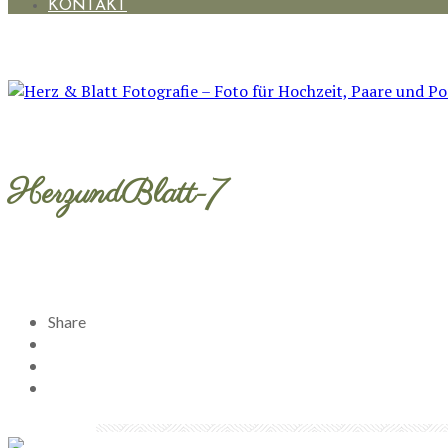
KONTAKT
HerzundBlatt-7
Share