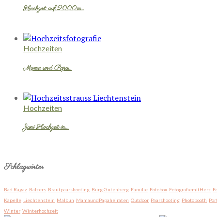
Hochzeit auf 2000m…
Hochzeiten
Mama und Papa…
Hochzeiten
Juni Hochzeit in…
Schlagwörter
Bad Ragaz
Balzers
Brautpaarshooting
Burg Gutenberg
Familie
Fotobox
FotografiemitHerz
F
Kapelle
Liechtenstein
Malbun
MamaundPapaheiraten
Outdoor
Paarshooting
Photobooth
Por
Winter
Winterhochzeit