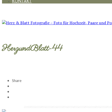
KONTAKT
HerzundBlatt-44
Share