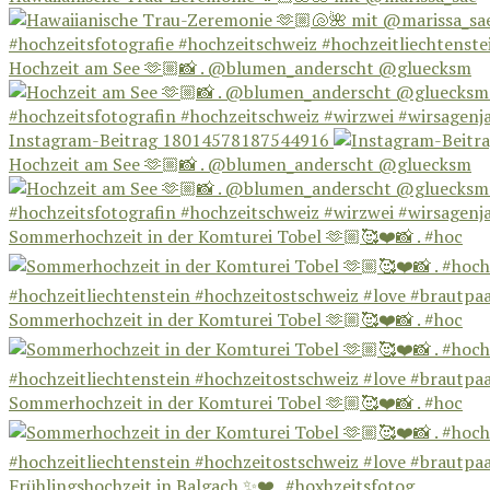
Hochzeit am See 🫶🏼📸 . @blumen_anderscht @gluecksm
Instagram-Beitrag 18014578187544916
Hochzeit am See 🫶🏼📸 . @blumen_anderscht @gluecksm
Sommerhochzeit in der Komturei Tobel 🫶🏼🥰❤️📸 . #hoc
Sommerhochzeit in der Komturei Tobel 🫶🏼🥰❤️📸 . #hoc
Sommerhochzeit in der Komturei Tobel 🫶🏼🥰❤️📸 . #hoc
Frühlingshochzeit in Balgach ✨❤️ . #hoxhzeitsfotog