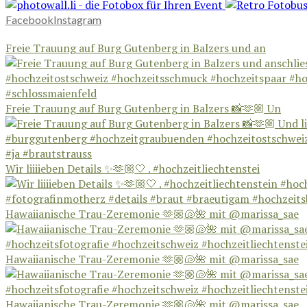
Facebook
Instagram
Freie Trauung auf Burg Gutenberg in Balzers und an
Freie Trauung auf Burg Gutenberg in Balzers 📸🫶🏼 Un
Wir liiiieben Details ✨🫶🏼🤍 . #hochzeitliechtenstei
Hawaiianische Trau-Zeremonie 🫶🏼🐚🌺 mit @marissa_sae
Hawaiianische Trau-Zeremonie 🫶🏼🐚🌺 mit @marissa_sae
Hawaiianische Trau-Zeremonie 🫶🏼🐚🌺 mit @marissa_sae