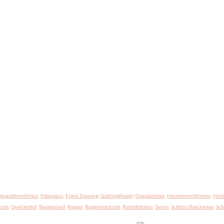
otografinmitHerz
Fotospass
Freie Trauung
GettingReady
Graubünden
HeiratenimWinter
Herb
trait
Quellenhof
Rapperswil
Regen
Regenhochzeit
Retrofotobus
Sareis
Schloss Reichenau
Sc