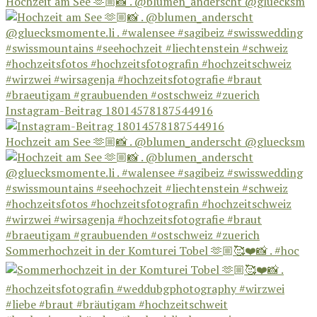
Hochzeit am See 🫶🏼📸 . @blumen_anderscht @gluecksm
Instagram-Beitrag 18014578187544916
Hochzeit am See 🫶🏼📸 . @blumen_anderscht @gluecksm
Sommerhochzeit in der Komturei Tobel 🫶🏼🥰❤️📸 . #hoc