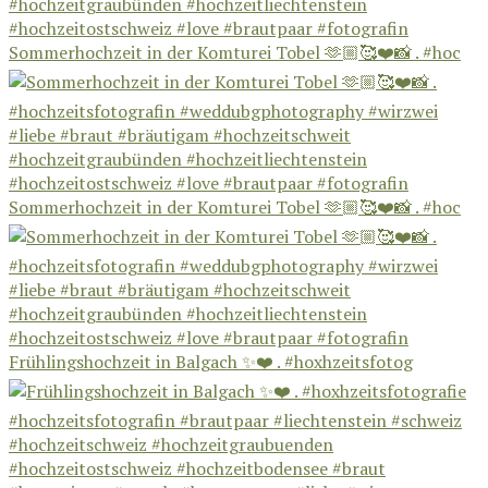
Sommerhochzeit in der Komturei Tobel 🫶🏼🥰❤️📸 . #hoc
Sommerhochzeit in der Komturei Tobel 🫶🏼🥰❤️📸 . #hoc
Frühlingshochzeit in Balgach ✨❤️ . #hoxhzeitsfotog