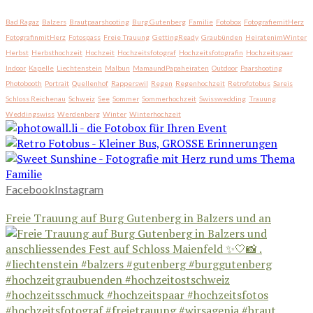
Bad Ragaz
Balzers
Brautpaarshooting
Burg Gutenberg
Familie
Fotobox
FotografiemitHerz
FotografinmitHerz
Fotospass
Freie Trauung
GettingReady
Graubünden
HeiratenimWinter
Herbst
Herbsthochzeit
Hochzeit
Hochzeitsfotograf
Hochzeitsfotografin
Hochzeitspaar
Indoor
Kapelle
Liechtenstein
Malbun
MamaundPapaheiraten
Outdoor
Paarshooting
Photobooth
Portrait
Quellenhof
Rapperswil
Regen
Regenhochzeit
Retrofotobus
Sareis
Schloss Reichenau
Schweiz
See
Sommer
Sommerhochzeit
Swisswedding
Trauung
Weddingswiss
Werdenberg
Winter
Winterhochzeit
Facebook
Instagram
Freie Trauung auf Burg Gutenberg in Balzers und an