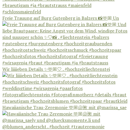
Freie Trauung auf Burg Gutenberg in Balzers 📸🫶🏼 Un
Wir liiiieben Details ✨🫶🏼🤍 . #hochzeitliechtenstei
Hawaiianische Trau-Zeremonie 🫶🏼🐚🌺 mit @marissa_sae