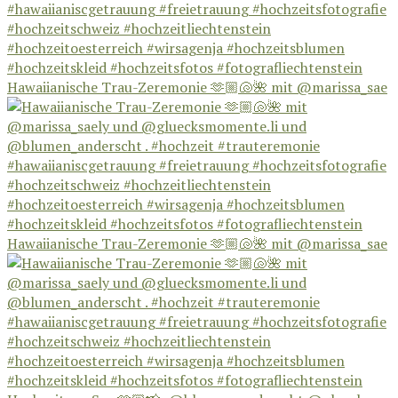
Hawaiianische Trau-Zeremonie 🫶🏼🐚🌺 mit @marissa_sae
Hawaiianische Trau-Zeremonie 🫶🏼🐚🌺 mit @marissa_sae