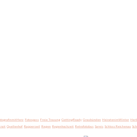
otografinmitHerz
Fotospass
Freie Trauung
GettingReady
Graubünden
HeiratenimWinter
Herb
trait
Quellenhof
Rapperswil
Regen
Regenhochzeit
Retrofotobus
Sareis
Schloss Reichenau
Sc