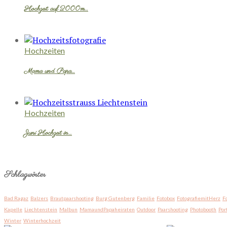
Hochzeit auf 2000m…
Hochzeiten
Mama und Papa…
Hochzeiten
Juni Hochzeit in…
Schlagwörter
Bad Ragaz
Balzers
Brautpaarshooting
Burg Gutenberg
Familie
Fotobox
FotografiemitHerz
F
Kapelle
Liechtenstein
Malbun
MamaundPapaheiraten
Outdoor
Paarshooting
Photobooth
Por
Winter
Winterhochzeit