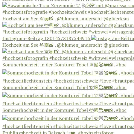
Hochzeit am See 🫶🏼📸 . @blumen_anderscht @gluecksm
Instagram-Beitrag 18014578187544916
Hochzeit am See 🫶🏼📸 . @blumen_anderscht @gluecksm
Sommerhochzeit in der Komturei Tobel 🫶🏼🥰❤️📸 . #hoc
Sommerhochzeit in der Komturei Tobel 🫶🏼🥰❤️📸 . #hoc
Sommerhochzeit in der Komturei Tobel 🫶🏼🥰❤️📸 . #hoc
Frühlingshochzeit in Balgach ✨❤️ . #hoxhzeitsfotog