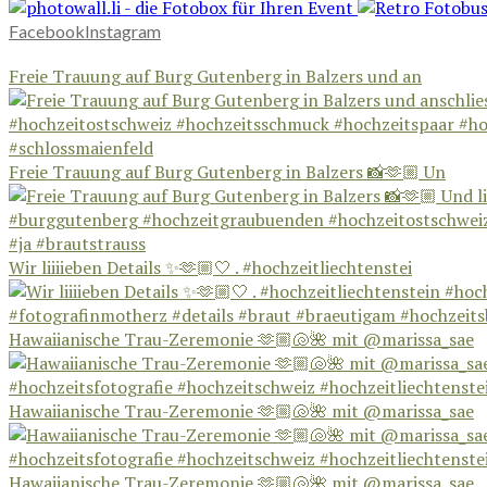
Facebook
Instagram
Freie Trauung auf Burg Gutenberg in Balzers und an
Freie Trauung auf Burg Gutenberg in Balzers 📸🫶🏼 Un
Wir liiiieben Details ✨🫶🏼🤍 . #hochzeitliechtenstei
Hawaiianische Trau-Zeremonie 🫶🏼🐚🌺 mit @marissa_sae
Hawaiianische Trau-Zeremonie 🫶🏼🐚🌺 mit @marissa_sae
Hawaiianische Trau-Zeremonie 🫶🏼🐚🌺 mit @marissa_sae