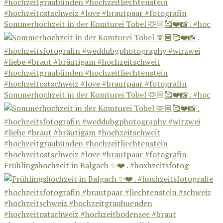
Sommerhochzeit in der Komturei Tobel 🫶🏼🥰❤️📸 . #hoc
Sommerhochzeit in der Komturei Tobel 🫶🏼🥰❤️📸 . #hoc
Frühlingshochzeit in Balgach ✨❤️ . #hoxhzeitsfotog