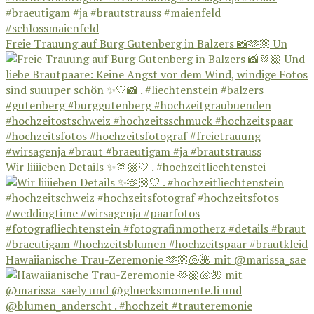
Freie Trauung auf Burg Gutenberg in Balzers 📸🫶🏼 Un
Wir liiiieben Details ✨🫶🏼🤍 . #hochzeitliechtenstei
Hawaiianische Trau-Zeremonie 🫶🏼🐚🌺 mit @marissa_sae