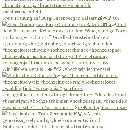
Freie Trauung auf Burg Gutenberg in Balzers 📸🫶🏼 Un
Wir liiiieben Details ✨🫶🏼🤍 . #hochzeitliechtenstei
Hawaiianische Trau-Zeremonie 🫶🏼🐚🌺 mit @marissa_sae