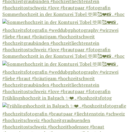
Sommerhochzeit in der Komturei Tobel 🫶🏼🥰❤️📸 . #hoc
Sommerhochzeit in der Komturei Tobel 🫶🏼🥰❤️📸 . #hoc
Frühlingshochzeit in Balgach ✨❤️ . #hoxhzeitsfotog