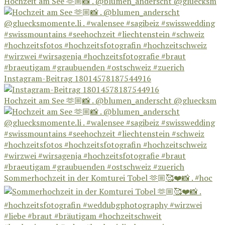
Hochzeit am See 🫶🏼📸 . @blumen_anderscht @gluecksm
Instagram-Beitrag 18014578187544916
Hochzeit am See 🫶🏼📸 . @blumen_anderscht @gluecksm
Sommerhochzeit in der Komturei Tobel 🫶🏼🥰❤️📸 . #hoc