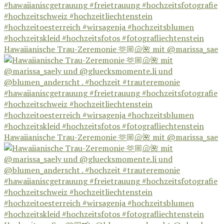
Hawaiianische Trau-Zeremonie 🫶🏼🐚🌺 mit @marissa_sae
Hawaiianische Trau-Zeremonie 🫶🏼🐚🌺 mit @marissa_sae