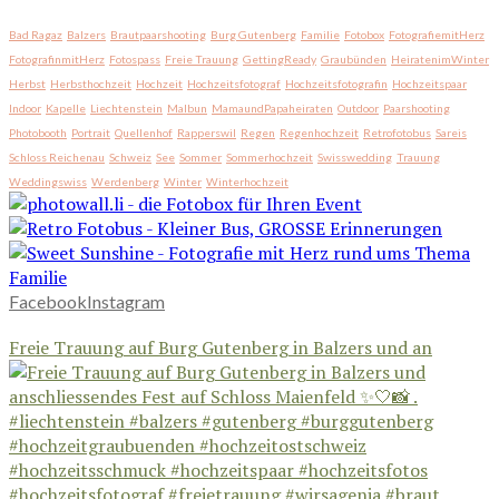
Bad Ragaz
Balzers
Brautpaarshooting
Burg Gutenberg
Familie
Fotobox
FotografiemitHerz
FotografinmitHerz
Fotospass
Freie Trauung
GettingReady
Graubünden
HeiratenimWinter
Herbst
Herbsthochzeit
Hochzeit
Hochzeitsfotograf
Hochzeitsfotografin
Hochzeitspaar
Indoor
Kapelle
Liechtenstein
Malbun
MamaundPapaheiraten
Outdoor
Paarshooting
Photobooth
Portrait
Quellenhof
Rapperswil
Regen
Regenhochzeit
Retrofotobus
Sareis
Schloss Reichenau
Schweiz
See
Sommer
Sommerhochzeit
Swisswedding
Trauung
Weddingswiss
Werdenberg
Winter
Winterhochzeit
Facebook
Instagram
Freie Trauung auf Burg Gutenberg in Balzers und an