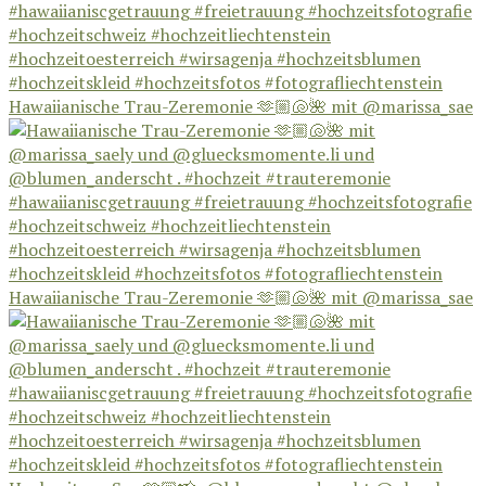
Hawaiianische Trau-Zeremonie 🫶🏼🐚🌺 mit @marissa_sae
Hawaiianische Trau-Zeremonie 🫶🏼🐚🌺 mit @marissa_sae