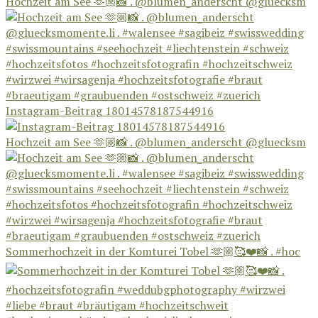
Hochzeit am See 🫶🏼📸 . @blumen_anderscht @gluecksm
Instagram-Beitrag 18014578187544916
Hochzeit am See 🫶🏼📸 . @blumen_anderscht @gluecksm
Sommerhochzeit in der Komturei Tobel 🫶🏼🥰❤️📸 . #hoc