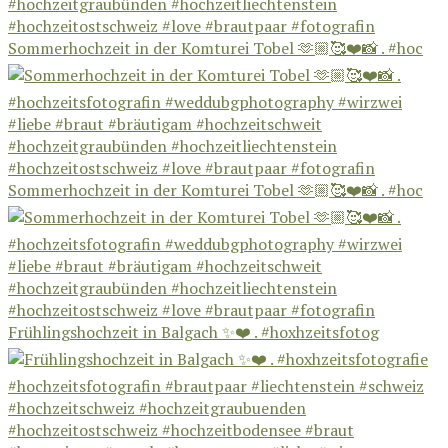
Sommerhochzeit in der Komturei Tobel 🫶🏼🥰❤️📸 . #hoc
Sommerhochzeit in der Komturei Tobel 🫶🏼🥰❤️📸 . #hoc
Frühlingshochzeit in Balgach ✨❤️ . #hoxhzeitsfotog