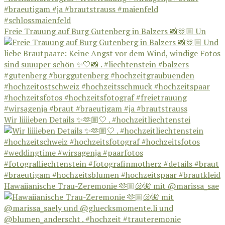
Freie Trauung auf Burg Gutenberg in Balzers 📸🫶🏼 Un
Wir liiiieben Details ✨🫶🏼🤍 . #hochzeitliechtenstei
Hawaiianische Trau-Zeremonie 🫶🏼🐚🌺 mit @marissa_sae