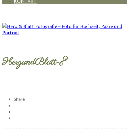
KONTAKT
HerzundBlatt-8
Share