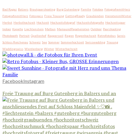
Bad Ragaz
Balzers
Brautpaarshooting
Burg Gutenberg
Familie
Fotobox
FotografiemitHerz
FotografinmitHerz
Fotospass
Freie Trauung
GettingReady
Graubünden
HeiratenimWinter
Herbst
Herbsthochzeit
Hochzeit
Hochzeitsfotograf
Hochzeitsfotografin
Hochzeitspaar
Indoor
Kapelle
Liechtenstein
Malbun
MamaundPapaheiraten
Outdoor
Paarshooting
Photobooth
Portrait
Quellenhof
Rapperswil
Regen
Regenhochzeit
Retrofotobus
Sareis
Schloss Reichenau
Schweiz
See
Sommer
Sommerhochzeit
Swisswedding
Trauung
Weddingswiss
Werdenberg
Winter
Winterhochzeit
Facebook
Instagram
Freie Trauung auf Burg Gutenberg in Balzers und an