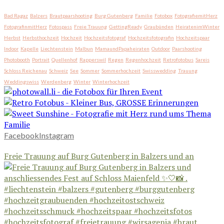
Bad Ragaz
Balzers
Brautpaarshooting
Burg Gutenberg
Familie
Fotobox
FotografiemitHerz
FotografinmitHerz
Fotospass
Freie Trauung
GettingReady
Graubünden
HeiratenimWinter
Herbst
Herbsthochzeit
Hochzeit
Hochzeitsfotograf
Hochzeitsfotografin
Hochzeitspaar
Indoor
Kapelle
Liechtenstein
Malbun
MamaundPapaheiraten
Outdoor
Paarshooting
Photobooth
Portrait
Quellenhof
Rapperswil
Regen
Regenhochzeit
Retrofotobus
Sareis
Schloss Reichenau
Schweiz
See
Sommer
Sommerhochzeit
Swisswedding
Trauung
Weddingswiss
Werdenberg
Winter
Winterhochzeit
Facebook
Instagram
Freie Trauung auf Burg Gutenberg in Balzers und an