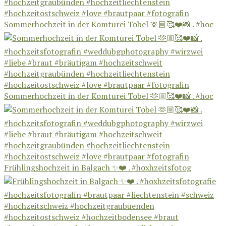
Sommerhochzeit in der Komturei Tobel 🫶🏼🥰❤️📸 . #hoc
Sommerhochzeit in der Komturei Tobel 🫶🏼🥰❤️📸 . #hoc
Frühlingshochzeit in Balgach ✨❤️ . #hoxhzeitsfotog