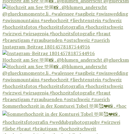
Hochzeit am See 🫶🏼📸 . @blumen_anderscht @gluecksm
Instagram-Beitrag 18014578187544916
Hochzeit am See 🫶🏼📸 . @blumen_anderscht @gluecksm
Sommerhochzeit in der Komturei Tobel 🫶🏼🥰❤️📸 . #hoc