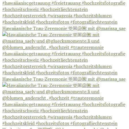
Hawaiianische Trau-Zeremonie 🫶🏼🐚🌺 mit @marissa_sae
Hawaiianische Trau-Zeremonie 🫶🏼🐚🌺 mit @marissa_sae