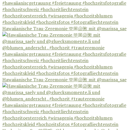
Hawaiianische Trau-Zeremonie 🫶🏼🐚🌺 mit @marissa_sae
Hawaiianische Trau-Zeremonie 🫶🏼🐚🌺 mit @marissa_sae