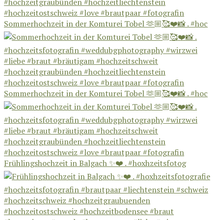
Sommerhochzeit in der Komturei Tobel 🫶🏼🥰❤️📸 . #hoc
Sommerhochzeit in der Komturei Tobel 🫶🏼🥰❤️📸 . #hoc
Frühlingshochzeit in Balgach ✨❤️ . #hoxhzeitsfotog