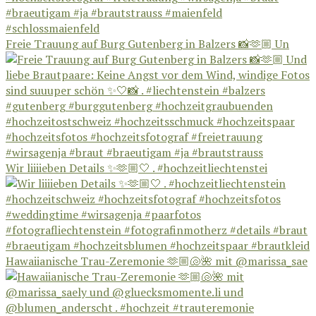
Freie Trauung auf Burg Gutenberg in Balzers 📸🫶🏼 Un
Wir liiiieben Details ✨🫶🏼🤍 . #hochzeitliechtenstei
Hawaiianische Trau-Zeremonie 🫶🏼🐚🌺 mit @marissa_sae