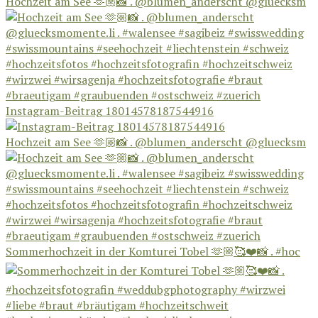
Hochzeit am See 🫶🏼📸 . @blumen_anderscht @gluecksm
Instagram-Beitrag 18014578187544916
Hochzeit am See 🫶🏼📸 . @blumen_anderscht @gluecksm
Sommerhochzeit in der Komturei Tobel 🫶🏼🥰❤️📸 . #hoc