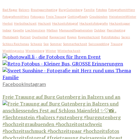
Bad Ragaz
Balzers
Brautpaarshooting
Burg Gutenberg
Familie
Fotobox
FotografiemitHerz
FotografinmitHerz
Fotospass
Freie Trauung
GettingReady
Graubünden
HeiratenimWinter
Herbst
Herbsthochzeit
Hochzeit
Hochzeitsfotograf
Hochzeitsfotografin
Hochzeitspaar
Indoor
Kapelle
Liechtenstein
Malbun
MamaundPapaheiraten
Outdoor
Paarshooting
Photobooth
Portrait
Quellenhof
Rapperswil
Regen
Regenhochzeit
Retrofotobus
Sareis
Schloss Reichenau
Schweiz
See
Sommer
Sommerhochzeit
Swisswedding
Trauung
Weddingswiss
Werdenberg
Winter
Winterhochzeit
Facebook
Instagram
Freie Trauung auf Burg Gutenberg in Balzers und an