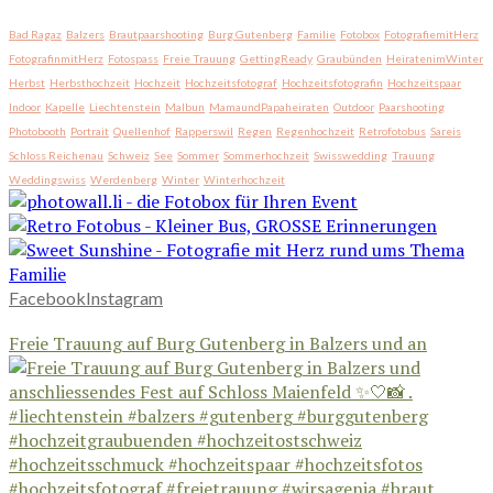
Bad Ragaz
Balzers
Brautpaarshooting
Burg Gutenberg
Familie
Fotobox
FotografiemitHerz
FotografinmitHerz
Fotospass
Freie Trauung
GettingReady
Graubünden
HeiratenimWinter
Herbst
Herbsthochzeit
Hochzeit
Hochzeitsfotograf
Hochzeitsfotografin
Hochzeitspaar
Indoor
Kapelle
Liechtenstein
Malbun
MamaundPapaheiraten
Outdoor
Paarshooting
Photobooth
Portrait
Quellenhof
Rapperswil
Regen
Regenhochzeit
Retrofotobus
Sareis
Schloss Reichenau
Schweiz
See
Sommer
Sommerhochzeit
Swisswedding
Trauung
Weddingswiss
Werdenberg
Winter
Winterhochzeit
Facebook
Instagram
Freie Trauung auf Burg Gutenberg in Balzers und an