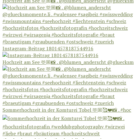
Hochzeit am See 🫶🏼📸 . @blumen_anderscht @gluecksm
Instagram-Beitrag 18014578187544916
Hochzeit am See 🫶🏼📸 . @blumen_anderscht @gluecksm
Sommerhochzeit in der Komturei Tobel 🫶🏼🥰❤️📸 . #hoc