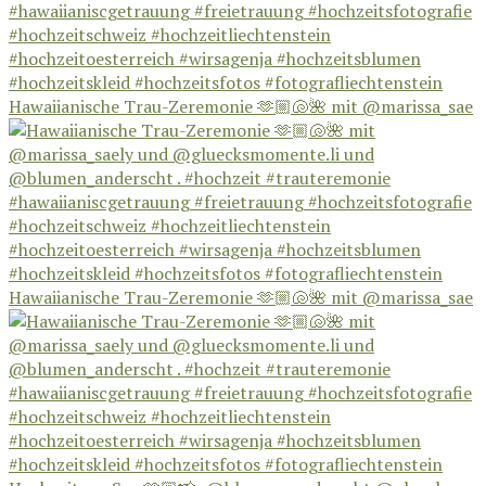
Hawaiianische Trau-Zeremonie 🫶🏼🐚🌺 mit @marissa_sae
Hawaiianische Trau-Zeremonie 🫶🏼🐚🌺 mit @marissa_sae