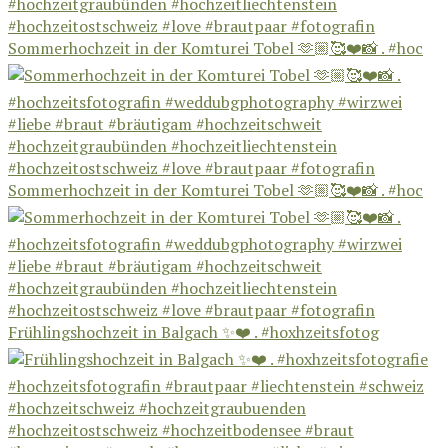
Sommerhochzeit in der Komturei Tobel 🫶🏼🥰❤️📸 . #hoc
Sommerhochzeit in der Komturei Tobel 🫶🏼🥰❤️📸 . #hoc
Frühlingshochzeit in Balgach ✨❤️ . #hoxhzeitsfotog