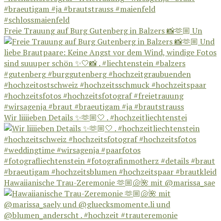
Freie Trauung auf Burg Gutenberg in Balzers 📸🫶🏼 Un
Wir liiiieben Details ✨🫶🏼🤍 . #hochzeitliechtenstei
Hawaiianische Trau-Zeremonie 🫶🏼🐚🌺 mit @marissa_sae