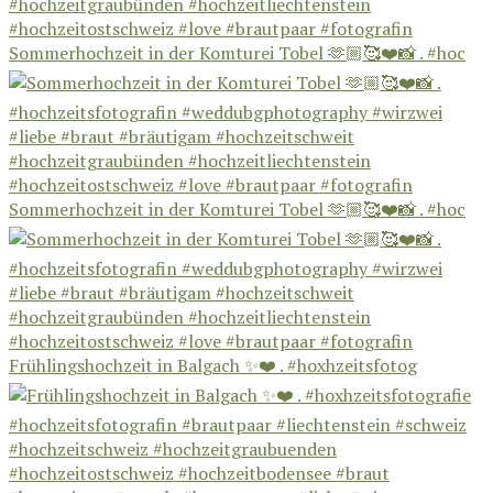
Sommerhochzeit in der Komturei Tobel 🫶🏼🥰❤️📸 . #hoc
Sommerhochzeit in der Komturei Tobel 🫶🏼🥰❤️📸 . #hoc
Frühlingshochzeit in Balgach ✨❤️ . #hoxhzeitsfotog