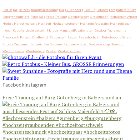
Bad Ragaz
Balzers
Brautpaarshooting
Burg Gutenberg
Familie
Fotobox
FotografiemitHerz
FotografinmitHerz
Fotospass
Freie Trauung
GettingReady
Graubünden
HeiratenimWinter
Herbst
Herbsthochzeit
Hochzeit
Hochzeitsfotograf
Hochzeitsfotografin
Hochzeitspaar
Indoor
Kapelle
Liechtenstein
Malbun
MamaundPapaheiraten
Outdoor
Paarshooting
Photobooth
Portrait
Quellenhof
Rapperswil
Regen
Regenhochzeit
Retrofotobus
Sareis
Schloss Reichenau
Schweiz
See
Sommer
Sommerhochzeit
Swisswedding
Trauung
Weddingswiss
Werdenberg
Winter
Winterhochzeit
Facebook
Instagram
Freie Trauung auf Burg Gutenberg in Balzers und an