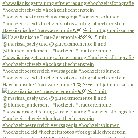
Hawaiianische Trau-Zeremonie 🫶🏼🐚🌺 mit @marissa_sae
Hawaiianische Trau-Zeremonie 🫶🏼🐚🌺 mit @marissa_sae