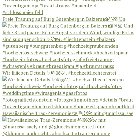
Freie Trauung auf Burg Gutenberg in Balzers 📸🫶🏼 Un
Wir liiiieben Details ✨🫶🏼🤍 . #hochzeitliechtenstei
Hawaiianische Trau-Zeremonie 🫶🏼🐚🌺 mit @marissa_sae