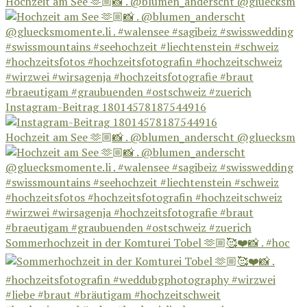
Hochzeit am See 🫶🏼📸 . @blumen_anderscht @gluecksm
Instagram-Beitrag 18014578187544916
Hochzeit am See 🫶🏼📸 . @blumen_anderscht @gluecksm
Sommerhochzeit in der Komturei Tobel 🫶🏼🥰❤️📸 . #hoc