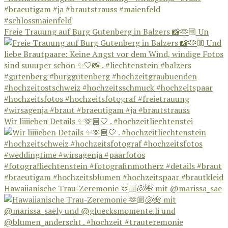
Freie Trauung auf Burg Gutenberg in Balzers 📸🫶🏼 Un
Wir liiiieben Details ✨🫶🏼🤍 . #hochzeitliechtenstei
Hawaiianische Trau-Zeremonie 🫶🏼🐚🌺 mit @marissa_sae