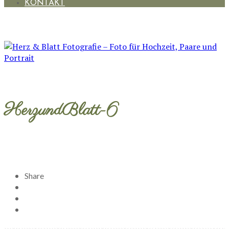
KONTAKT
HerzundBlatt-6
Share