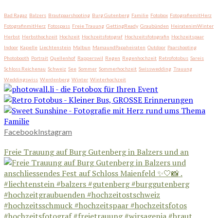
Bad Ragaz
Balzers
Brautpaarshooting
Burg Gutenberg
Familie
Fotobox
FotografiemitHerz
FotografinmitHerz
Fotospass
Freie Trauung
GettingReady
Graubünden
HeiratenimWinter
Herbst
Herbsthochzeit
Hochzeit
Hochzeitsfotograf
Hochzeitsfotografin
Hochzeitspaar
Indoor
Kapelle
Liechtenstein
Malbun
MamaundPapaheiraten
Outdoor
Paarshooting
Photobooth
Portrait
Quellenhof
Rapperswil
Regen
Regenhochzeit
Retrofotobus
Sareis
Schloss Reichenau
Schweiz
See
Sommer
Sommerhochzeit
Swisswedding
Trauung
Weddingswiss
Werdenberg
Winter
Winterhochzeit
Facebook
Instagram
Freie Trauung auf Burg Gutenberg in Balzers und an