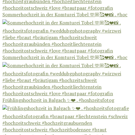
Sommerhochzeit in der Komturei Tobel 🫶🏼🥰❤️📸 . #hoc
Sommerhochzeit in der Komturei Tobel 🫶🏼🥰❤️📸 . #hoc
Frühlingshochzeit in Balgach ✨❤️ . #hoxhzeitsfotog