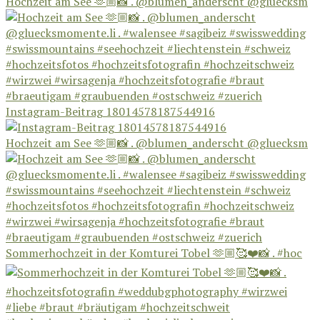
Hochzeit am See 🫶🏼📸 . @blumen_anderscht @gluecksm
Instagram-Beitrag 18014578187544916
Hochzeit am See 🫶🏼📸 . @blumen_anderscht @gluecksm
Sommerhochzeit in der Komturei Tobel 🫶🏼🥰❤️📸 . #hoc