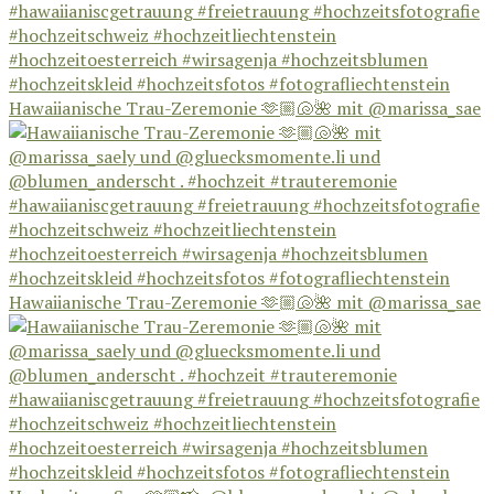
Hawaiianische Trau-Zeremonie 🫶🏼🐚🌺 mit @marissa_sae
Hawaiianische Trau-Zeremonie 🫶🏼🐚🌺 mit @marissa_sae