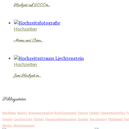
Hochzeit auf 2000m…
Hochzeiten
Mama und Papa…
Hochzeiten
Juni Hochzeit in…
Schlagwörter
Bad Ragaz
Balzers
Brautpaarshooting
Burg Gutenberg
Familie
Fotobox
FotografiemitHerz
F
Kapelle
Liechtenstein
Malbun
MamaundPapaheiraten
Outdoor
Paarshooting
Photobooth
Por
Winter
Winterhochzeit