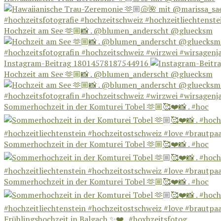
Hochzeit am See 🫶🏼📸 . @blumen_anderscht @gluecksm
Instagram-Beitrag 18014578187544916
Hochzeit am See 🫶🏼📸 . @blumen_anderscht @gluecksm
Sommerhochzeit in der Komturei Tobel 🫶🏼🥰❤️📸 . #hoc
Sommerhochzeit in der Komturei Tobel 🫶🏼🥰❤️📸 . #hoc
Sommerhochzeit in der Komturei Tobel 🫶🏼🥰❤️📸 . #hoc
Frühlingshochzeit in Balgach ✨❤️ . #hoxhzeitsfotog