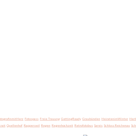
otografinmitHerz
Fotospass
Freie Trauung
GettingReady
Graubünden
HeiratenimWinter
Herb
trait
Quellenhof
Rapperswil
Regen
Regenhochzeit
Retrofotobus
Sareis
Schloss Reichenau
Sc