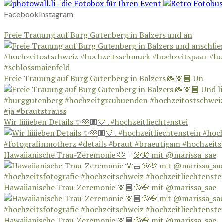
Facebook
Instagram
Freie Trauung auf Burg Gutenberg in Balzers und an
Freie Trauung auf Burg Gutenberg in Balzers 📸🫶🏼 Un
Wir liiiieben Details ✨🫶🏼🤍 . #hochzeitliechtenstei
Hawaiianische Trau-Zeremonie 🫶🏼🐚🌺 mit @marissa_sae
Hawaiianische Trau-Zeremonie 🫶🏼🐚🌺 mit @marissa_sae
Hawaiianische Trau-Zeremonie 🫶🏼🐚🌺 mit @marissa_sae