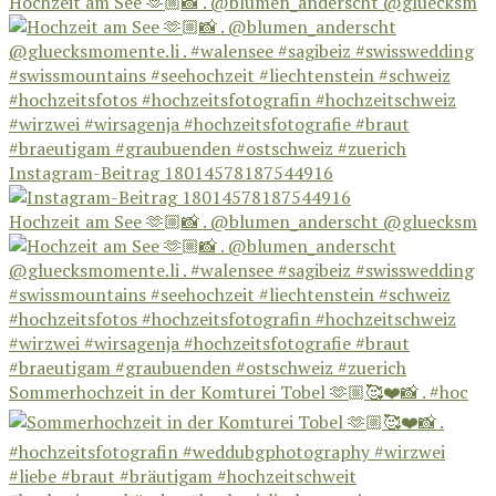
Hochzeit am See 🫶🏼📸 . @blumen_anderscht @gluecksm
Instagram-Beitrag 18014578187544916
Hochzeit am See 🫶🏼📸 . @blumen_anderscht @gluecksm
Sommerhochzeit in der Komturei Tobel 🫶🏼🥰❤️📸 . #hoc