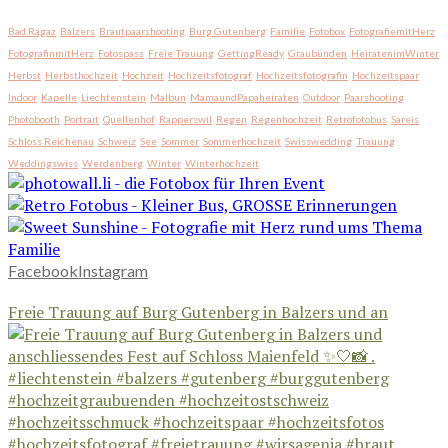
Bad Ragaz
Balzers
Brautpaarshooting
Burg Gutenberg
Familie
Fotobox
FotografiemitHerz
FotografinmitHerz
Fotospass
Freie Trauung
GettingReady
Graubünden
HeiratenimWinter
Herbst
Herbsthochzeit
Hochzeit
Hochzeitsfotograf
Hochzeitsfotografin
Hochzeitspaar
Indoor
Kapelle
Liechtenstein
Malbun
MamaundPapaheiraten
Outdoor
Paarshooting
Photobooth
Portrait
Quellenhof
Rapperswil
Regen
Regenhochzeit
Retrofotobus
Sareis
Schloss Reichenau
Schweiz
See
Sommer
Sommerhochzeit
Swisswedding
Trauung
Weddingswiss
Werdenberg
Winter
Winterhochzeit
Facebook
Instagram
Freie Trauung auf Burg Gutenberg in Balzers und an