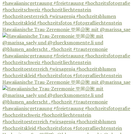
Hawaiianische Trau-Zeremonie 🫶🏼🐚🌺 mit @marissa_sae
Hawaiianische Trau-Zeremonie 🫶🏼🐚🌺 mit @marissa_sae