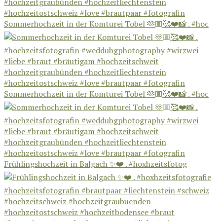
Sommerhochzeit in der Komturei Tobel 🫶🏼🥰❤️📸 . #hoc
Sommerhochzeit in der Komturei Tobel 🫶🏼🥰❤️📸 . #hoc
Frühlingshochzeit in Balgach ✨❤️ . #hoxhzeitsfotog