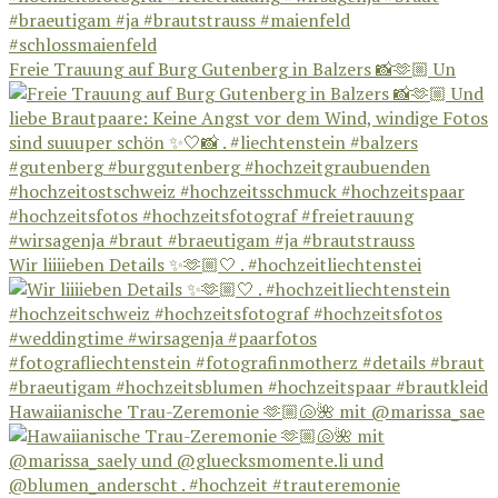
Freie Trauung auf Burg Gutenberg in Balzers 📸🫶🏼 Un
Wir liiiieben Details ✨🫶🏼🤍 . #hochzeitliechtenstei
Hawaiianische Trau-Zeremonie 🫶🏼🐚🌺 mit @marissa_sae