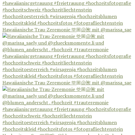
Hawaiianische Trau-Zeremonie 🫶🏼🐚🌺 mit @marissa_sae
Hawaiianische Trau-Zeremonie 🫶🏼🐚🌺 mit @marissa_sae