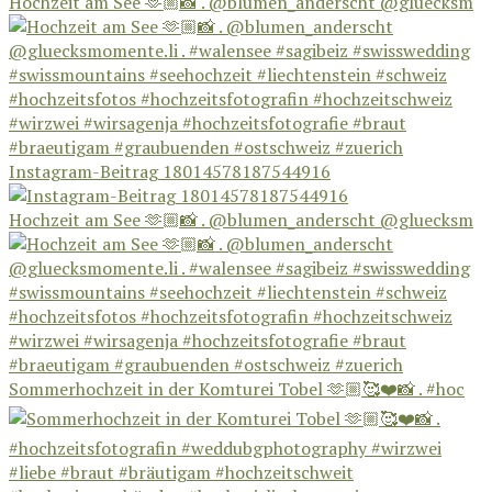
Hochzeit am See 🫶🏼📸 . @blumen_anderscht @gluecksm
Instagram-Beitrag 18014578187544916
Hochzeit am See 🫶🏼📸 . @blumen_anderscht @gluecksm
Sommerhochzeit in der Komturei Tobel 🫶🏼🥰❤️📸 . #hoc