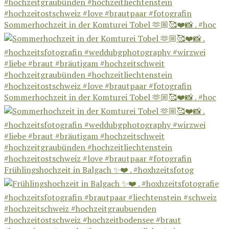
Sommerhochzeit in der Komturei Tobel 🫶🏼🥰❤️📸 . #hoc
Sommerhochzeit in der Komturei Tobel 🫶🏼🥰❤️📸 . #hoc
Frühlingshochzeit in Balgach ✨❤️ . #hoxhzeitsfotog