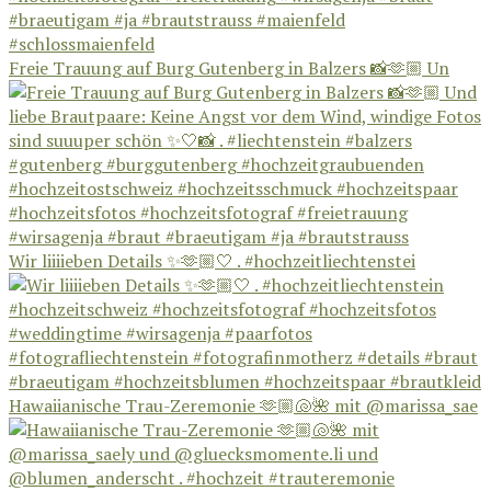
Freie Trauung auf Burg Gutenberg in Balzers 📸🫶🏼 Un
Wir liiiieben Details ✨🫶🏼🤍 . #hochzeitliechtenstei
Hawaiianische Trau-Zeremonie 🫶🏼🐚🌺 mit @marissa_sae