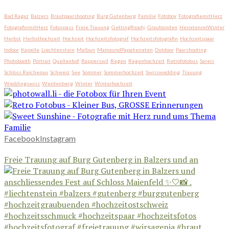
Bad Ragaz
Balzers
Brautpaarshooting
Burg Gutenberg
Familie
Fotobox
FotografiemitHerz
FotografinmitHerz
Fotospass
Freie Trauung
GettingReady
Graubünden
HeiratenimWinter
Herbst
Herbsthochzeit
Hochzeit
Hochzeitsfotograf
Hochzeitsfotografin
Hochzeitspaar
Indoor
Kapelle
Liechtenstein
Malbun
MamaundPapaheiraten
Outdoor
Paarshooting
Photobooth
Portrait
Quellenhof
Rapperswil
Regen
Regenhochzeit
Retrofotobus
Sareis
Schloss Reichenau
Schweiz
See
Sommer
Sommerhochzeit
Swisswedding
Trauung
Weddingswiss
Werdenberg
Winter
Winterhochzeit
Facebook
Instagram
Freie Trauung auf Burg Gutenberg in Balzers und an