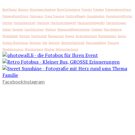
Bad Ragaz
Balzers
Brautpaarshooting
Burg Gutenberg
Familie
Fotobox
FotografiemitHerz
FotografinmitHerz
Fotospass
Freie Trauung
GettingReady
Graubünden
HeiratenimWinter
Herbst
Herbsthochzeit
Hochzeit
Hochzeitsfotograf
Hochzeitsfotografin
Hochzeitspaar
Indoor
Kapelle
Liechtenstein
Malbun
MamaundPapaheiraten
Outdoor
Paarshooting
Photobooth
Portrait
Quellenhof
Rapperswil
Regen
Regenhochzeit
Retrofotobus
Sareis
Schloss Reichenau
Schweiz
See
Sommer
Sommerhochzeit
Swisswedding
Trauung
Weddingswiss
Werdenberg
Winter
Winterhochzeit
Facebook
Instagram