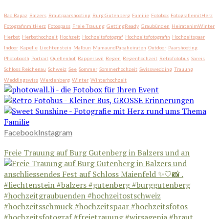
Bad Ragaz
Balzers
Brautpaarshooting
Burg Gutenberg
Familie
Fotobox
FotografiemitHerz
FotografinmitHerz
Fotospass
Freie Trauung
GettingReady
Graubünden
HeiratenimWinter
Herbst
Herbsthochzeit
Hochzeit
Hochzeitsfotograf
Hochzeitsfotografin
Hochzeitspaar
Indoor
Kapelle
Liechtenstein
Malbun
MamaundPapaheiraten
Outdoor
Paarshooting
Photobooth
Portrait
Quellenhof
Rapperswil
Regen
Regenhochzeit
Retrofotobus
Sareis
Schloss Reichenau
Schweiz
See
Sommer
Sommerhochzeit
Swisswedding
Trauung
Weddingswiss
Werdenberg
Winter
Winterhochzeit
Facebook
Instagram
Freie Trauung auf Burg Gutenberg in Balzers und an