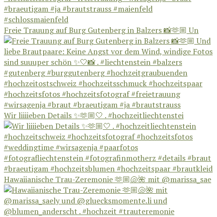
Freie Trauung auf Burg Gutenberg in Balzers 📸🫶🏼 Un
Wir liiiieben Details ✨🫶🏼🤍 . #hochzeitliechtenstei
Hawaiianische Trau-Zeremonie 🫶🏼🐚🌺 mit @marissa_sae