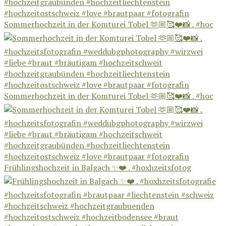
Sommerhochzeit in der Komturei Tobel 🫶🏼🥰❤️📸 . #hoc
Sommerhochzeit in der Komturei Tobel 🫶🏼🥰❤️📸 . #hoc
Frühlingshochzeit in Balgach ✨❤️ . #hoxhzeitsfotog