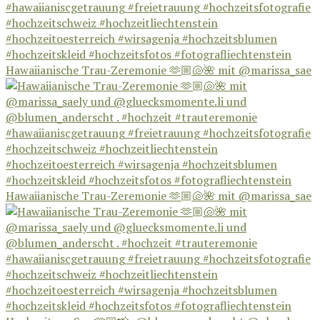
Hawaiianische Trau-Zeremonie 🫶🏼🐚🌺 mit @marissa_sae
Hawaiianische Trau-Zeremonie 🫶🏼🐚🌺 mit @marissa_sae