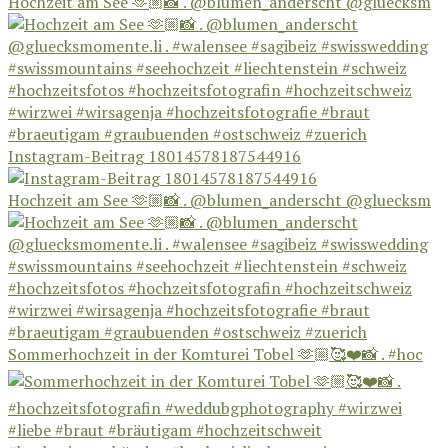
Hochzeit am See 🫶🏼📸 . @blumen_anderscht @gluecksm
Instagram-Beitrag 18014578187544916
Hochzeit am See 🫶🏼📸 . @blumen_anderscht @gluecksm
Sommerhochzeit in der Komturei Tobel 🫶🏼🥰❤️📸 . #hoc