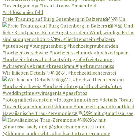
Freie Trauung auf Burg Gutenberg in Balzers 📸🫶🏼 Un
Wir liiiieben Details ✨🫶🏼🤍 . #hochzeitliechtenstei
Hawaiianische Trau-Zeremonie 🫶🏼🐚🌺 mit @marissa_sae