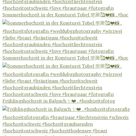
Sommerhochzeit in der Komturei Tobel 🫶🏼🥰❤️📸 . #hoc
Sommerhochzeit in der Komturei Tobel 🫶🏼🥰❤️📸 . #hoc
Frühlingshochzeit in Balgach ✨❤️ . #hoxhzeitsfotog