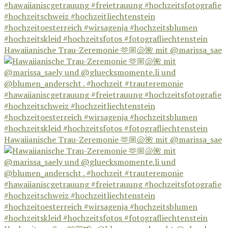
Hawaiianische Trau-Zeremonie 🫶🏼🐚🌺 mit @marissa_sae
Hawaiianische Trau-Zeremonie 🫶🏼🐚🌺 mit @marissa_sae