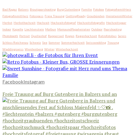
Bad Ragaz
Balzers
Brautpaarshooting
Burg Gutenberg
Familie
Fotobox
FotografiemitHerz
FotografinmitHerz
Fotospass
Freie Trauung
GettingReady
Graubünden
HeiratenimWinter
Herbst
Herbsthochzeit
Hochzeit
Hochzeitsfotograf
Hochzeitsfotografin
Hochzeitspaar
Indoor
Kapelle
Liechtenstein
Malbun
MamaundPapaheiraten
Outdoor
Paarshooting
Photobooth
Portrait
Quellenhof
Rapperswil
Regen
Regenhochzeit
Retrofotobus
Sareis
Schloss Reichenau
Schweiz
See
Sommer
Sommerhochzeit
Swisswedding
Trauung
Weddingswiss
Werdenberg
Winter
Winterhochzeit
Facebook
Instagram
Freie Trauung auf Burg Gutenberg in Balzers und an