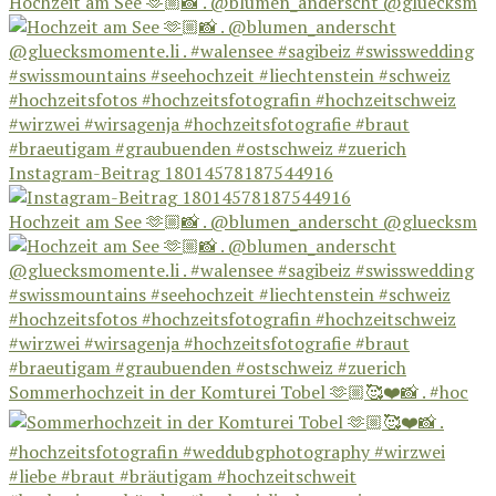
Hochzeit am See 🫶🏼📸 . @blumen_anderscht @gluecksm
Instagram-Beitrag 18014578187544916
Hochzeit am See 🫶🏼📸 . @blumen_anderscht @gluecksm
Sommerhochzeit in der Komturei Tobel 🫶🏼🥰❤️📸 . #hoc