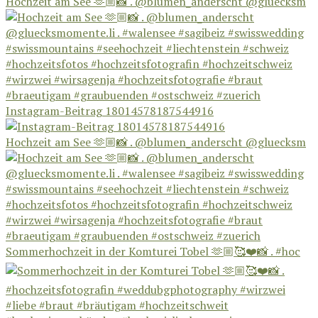
Hochzeit am See 🫶🏼📸 . @blumen_anderscht @gluecksm
Instagram-Beitrag 18014578187544916
Hochzeit am See 🫶🏼📸 . @blumen_anderscht @gluecksm
Sommerhochzeit in der Komturei Tobel 🫶🏼🥰❤️📸 . #hoc