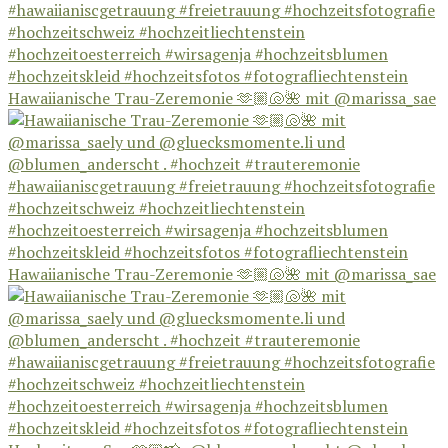
Hawaiianische Trau-Zeremonie 🫶🏼🐚🌺 mit @marissa_sae
Hawaiianische Trau-Zeremonie 🫶🏼🐚🌺 mit @marissa_sae