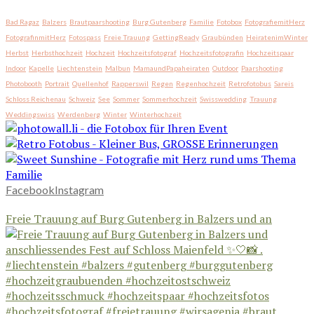
Bad Ragaz
Balzers
Brautpaarshooting
Burg Gutenberg
Familie
Fotobox
FotografiemitHerz
FotografinmitHerz
Fotospass
Freie Trauung
GettingReady
Graubünden
HeiratenimWinter
Herbst
Herbsthochzeit
Hochzeit
Hochzeitsfotograf
Hochzeitsfotografin
Hochzeitspaar
Indoor
Kapelle
Liechtenstein
Malbun
MamaundPapaheiraten
Outdoor
Paarshooting
Photobooth
Portrait
Quellenhof
Rapperswil
Regen
Regenhochzeit
Retrofotobus
Sareis
Schloss Reichenau
Schweiz
See
Sommer
Sommerhochzeit
Swisswedding
Trauung
Weddingswiss
Werdenberg
Winter
Winterhochzeit
Facebook
Instagram
Freie Trauung auf Burg Gutenberg in Balzers und an