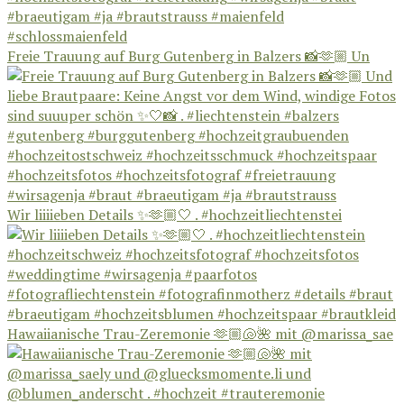
Freie Trauung auf Burg Gutenberg in Balzers 📸🫶🏼 Un
Wir liiiieben Details ✨🫶🏼🤍 . #hochzeitliechtenstei
Hawaiianische Trau-Zeremonie 🫶🏼🐚🌺 mit @marissa_sae