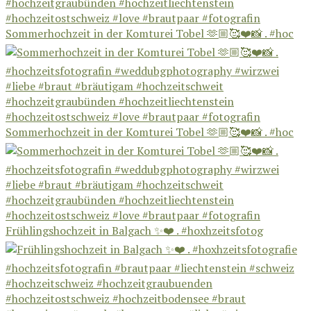
Sommerhochzeit in der Komturei Tobel 🫶🏼🥰❤️📸 . #hoc
Sommerhochzeit in der Komturei Tobel 🫶🏼🥰❤️📸 . #hoc
Frühlingshochzeit in Balgach ✨❤️ . #hoxhzeitsfotog