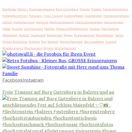
Bad Ragaz
Balzers
Brautpaarshooting
Burg Gutenberg
Familie
Fotobox
FotografiemitHerz
FotografinmitHerz
Fotospass
Freie Trauung
GettingReady
Graubünden
HeiratenimWinter
Herbst
Herbsthochzeit
Hochzeit
Hochzeitsfotograf
Hochzeitsfotografin
Hochzeitspaar
Indoor
Kapelle
Liechtenstein
Malbun
MamaundPapaheiraten
Outdoor
Paarshooting
Photobooth
Portrait
Quellenhof
Rapperswil
Regen
Regenhochzeit
Retrofotobus
Sareis
Schloss Reichenau
Schweiz
See
Sommer
Sommerhochzeit
Swisswedding
Trauung
Weddingswiss
Werdenberg
Winter
Winterhochzeit
Facebook
Instagram
Freie Trauung auf Burg Gutenberg in Balzers und an