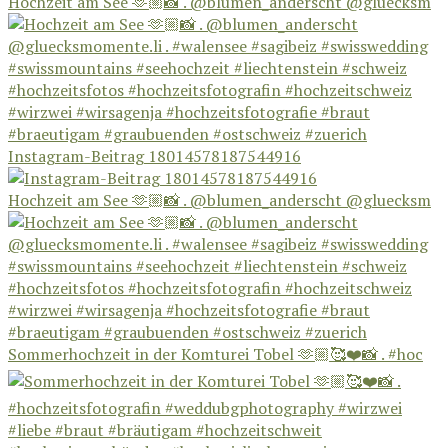
Hochzeit am See 🫶🏼📸 . @blumen_anderscht @gluecksm
Instagram-Beitrag 18014578187544916
Hochzeit am See 🫶🏼📸 . @blumen_anderscht @gluecksm
Sommerhochzeit in der Komturei Tobel 🫶🏼🥰❤️📸 . #hoc