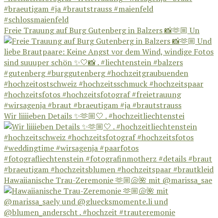
Freie Trauung auf Burg Gutenberg in Balzers 📸🫶🏼 Un
Wir liiiieben Details ✨🫶🏼🤍 . #hochzeitliechtenstei
Hawaiianische Trau-Zeremonie 🫶🏼🐚🌺 mit @marissa_sae