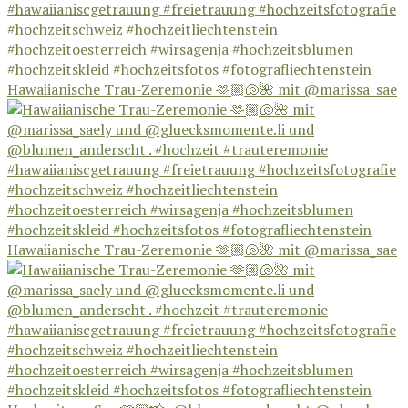
Hawaiianische Trau-Zeremonie 🫶🏼🐚🌺 mit @marissa_sae
Hawaiianische Trau-Zeremonie 🫶🏼🐚🌺 mit @marissa_sae