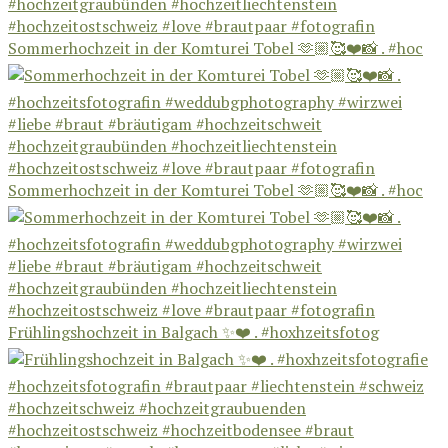
Sommerhochzeit in der Komturei Tobel 🫶🏼🥰❤️📸 . #hoc
Sommerhochzeit in der Komturei Tobel 🫶🏼🥰❤️📸 . #hoc
Frühlingshochzeit in Balgach ✨❤️ . #hoxhzeitsfotog