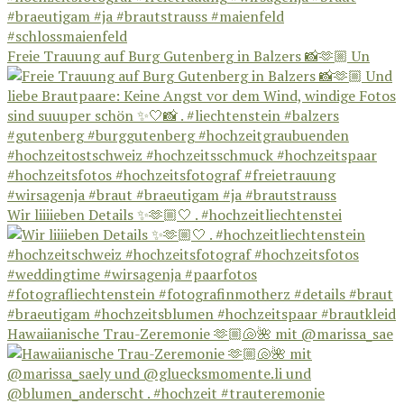
Freie Trauung auf Burg Gutenberg in Balzers 📸🫶🏼 Un
Wir liiiieben Details ✨🫶🏼🤍 . #hochzeitliechtenstei
Hawaiianische Trau-Zeremonie 🫶🏼🐚🌺 mit @marissa_sae