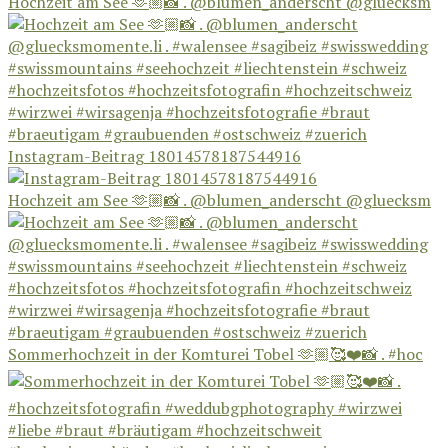
Hochzeit am See 🫶🏼📸 . @blumen_anderscht @gluecksm
Instagram-Beitrag 18014578187544916
Hochzeit am See 🫶🏼📸 . @blumen_anderscht @gluecksm
Sommerhochzeit in der Komturei Tobel 🫶🏼🥰❤️📸 . #hoc