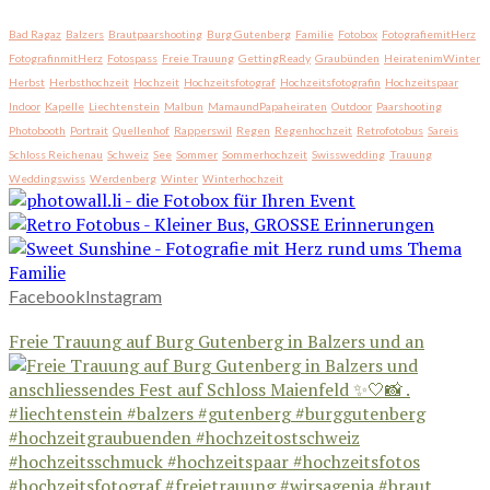
Bad Ragaz
Balzers
Brautpaarshooting
Burg Gutenberg
Familie
Fotobox
FotografiemitHerz
FotografinmitHerz
Fotospass
Freie Trauung
GettingReady
Graubünden
HeiratenimWinter
Herbst
Herbsthochzeit
Hochzeit
Hochzeitsfotograf
Hochzeitsfotografin
Hochzeitspaar
Indoor
Kapelle
Liechtenstein
Malbun
MamaundPapaheiraten
Outdoor
Paarshooting
Photobooth
Portrait
Quellenhof
Rapperswil
Regen
Regenhochzeit
Retrofotobus
Sareis
Schloss Reichenau
Schweiz
See
Sommer
Sommerhochzeit
Swisswedding
Trauung
Weddingswiss
Werdenberg
Winter
Winterhochzeit
Facebook
Instagram
Freie Trauung auf Burg Gutenberg in Balzers und an