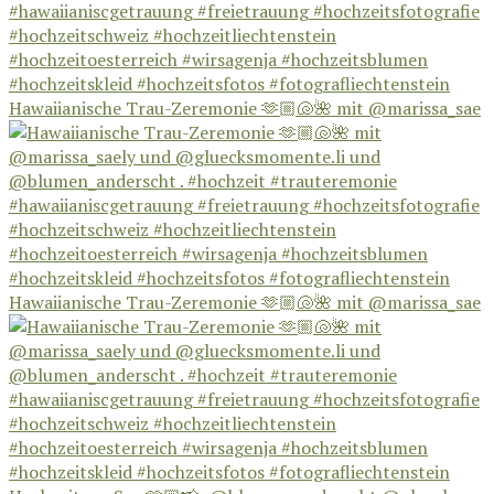
Hawaiianische Trau-Zeremonie 🫶🏼🐚🌺 mit @marissa_sae
Hawaiianische Trau-Zeremonie 🫶🏼🐚🌺 mit @marissa_sae