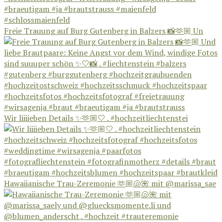
Freie Trauung auf Burg Gutenberg in Balzers 📸🫶🏼 Un
Wir liiiieben Details ✨🫶🏼🤍 . #hochzeitliechtenstei
Hawaiianische Trau-Zeremonie 🫶🏼🐚🌺 mit @marissa_sae