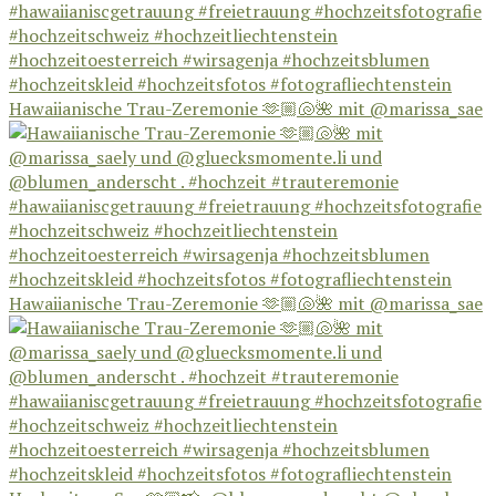
Hawaiianische Trau-Zeremonie 🫶🏼🐚🌺 mit @marissa_sae
Hawaiianische Trau-Zeremonie 🫶🏼🐚🌺 mit @marissa_sae