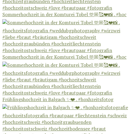
Sommerhochzeit in der Komturei Tobel 🫶🏼🥰❤️📸 . #hoc
Sommerhochzeit in der Komturei Tobel 🫶🏼🥰❤️📸 . #hoc
Frühlingshochzeit in Balgach ✨❤️ . #hoxhzeitsfotog