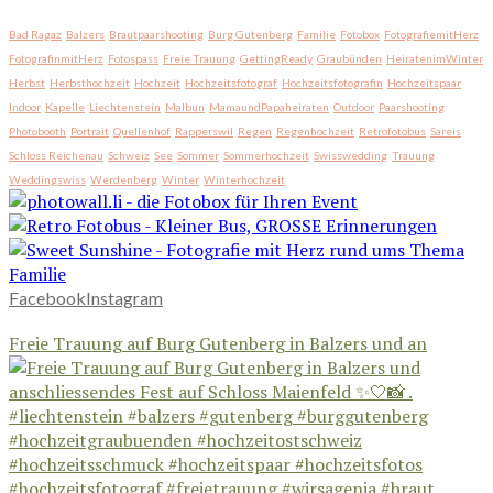
Bad Ragaz
Balzers
Brautpaarshooting
Burg Gutenberg
Familie
Fotobox
FotografiemitHerz
FotografinmitHerz
Fotospass
Freie Trauung
GettingReady
Graubünden
HeiratenimWinter
Herbst
Herbsthochzeit
Hochzeit
Hochzeitsfotograf
Hochzeitsfotografin
Hochzeitspaar
Indoor
Kapelle
Liechtenstein
Malbun
MamaundPapaheiraten
Outdoor
Paarshooting
Photobooth
Portrait
Quellenhof
Rapperswil
Regen
Regenhochzeit
Retrofotobus
Sareis
Schloss Reichenau
Schweiz
See
Sommer
Sommerhochzeit
Swisswedding
Trauung
Weddingswiss
Werdenberg
Winter
Winterhochzeit
Facebook
Instagram
Freie Trauung auf Burg Gutenberg in Balzers und an