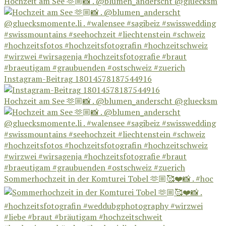
Hochzeit am See 🫶🏼📸 . @blumen_anderscht @gluecksm
Instagram-Beitrag 18014578187544916
Hochzeit am See 🫶🏼📸 . @blumen_anderscht @gluecksm
Sommerhochzeit in der Komturei Tobel 🫶🏼🥰❤️📸 . #hoc