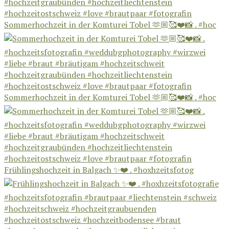
Sommerhochzeit in der Komturei Tobel 🫶🏼🥰❤️📸 . #hoc
Sommerhochzeit in der Komturei Tobel 🫶🏼🥰❤️📸 . #hoc
Frühlingshochzeit in Balgach ✨❤️ . #hoxhzeitsfotog