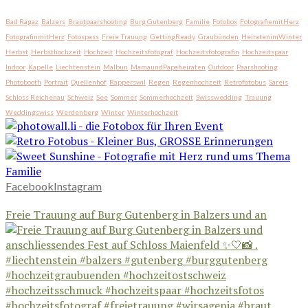
Bad Ragaz
Balzers
Brautpaarshooting
Burg Gutenberg
Familie
Fotobox
FotografiemitHerz
FotografinmitHerz
Fotospass
Freie Trauung
GettingReady
Graubünden
HeiratenimWinter
Herbst
Herbsthochzeit
Hochzeit
Hochzeitsfotograf
Hochzeitsfotografin
Hochzeitspaar
Indoor
Kapelle
Liechtenstein
Malbun
MamaundPapaheiraten
Outdoor
Paarshooting
Photobooth
Portrait
Quellenhof
Rapperswil
Regen
Regenhochzeit
Retrofotobus
Sareis
Schloss Reichenau
Schweiz
See
Sommer
Sommerhochzeit
Swisswedding
Trauung
Weddingswiss
Werdenberg
Winter
Winterhochzeit
Facebook
Instagram
Freie Trauung auf Burg Gutenberg in Balzers und an