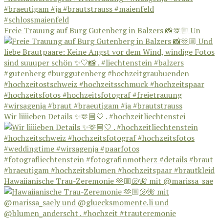
Freie Trauung auf Burg Gutenberg in Balzers 📸🫶🏼 Un
Wir liiiieben Details ✨🫶🏼🤍 . #hochzeitliechtenstei
Hawaiianische Trau-Zeremonie 🫶🏼🐚🌺 mit @marissa_sae