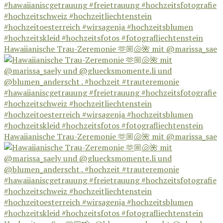
Hawaiianische Trau-Zeremonie 🫶🏼🐚🌺 mit @marissa_sae
Hawaiianische Trau-Zeremonie 🫶🏼🐚🌺 mit @marissa_sae