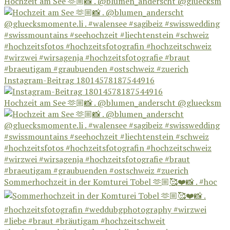
Hochzeit am See 🫶🏼📸 . @blumen_anderscht @gluecksm
Instagram-Beitrag 18014578187544916
Hochzeit am See 🫶🏼📸 . @blumen_anderscht @gluecksm
Sommerhochzeit in der Komturei Tobel 🫶🏼🥰❤️📸 . #hoc