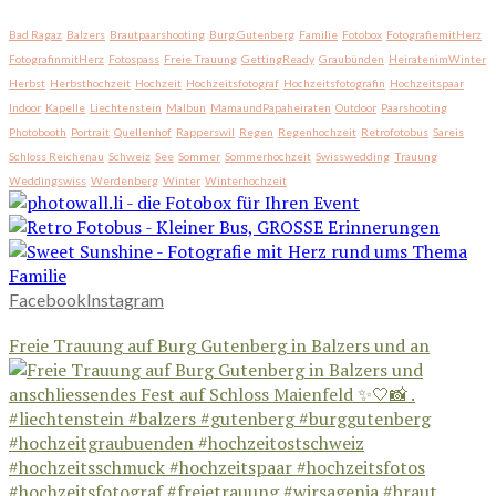
Bad Ragaz
Balzers
Brautpaarshooting
Burg Gutenberg
Familie
Fotobox
FotografiemitHerz
FotografinmitHerz
Fotospass
Freie Trauung
GettingReady
Graubünden
HeiratenimWinter
Herbst
Herbsthochzeit
Hochzeit
Hochzeitsfotograf
Hochzeitsfotografin
Hochzeitspaar
Indoor
Kapelle
Liechtenstein
Malbun
MamaundPapaheiraten
Outdoor
Paarshooting
Photobooth
Portrait
Quellenhof
Rapperswil
Regen
Regenhochzeit
Retrofotobus
Sareis
Schloss Reichenau
Schweiz
See
Sommer
Sommerhochzeit
Swisswedding
Trauung
Weddingswiss
Werdenberg
Winter
Winterhochzeit
Facebook
Instagram
Freie Trauung auf Burg Gutenberg in Balzers und an