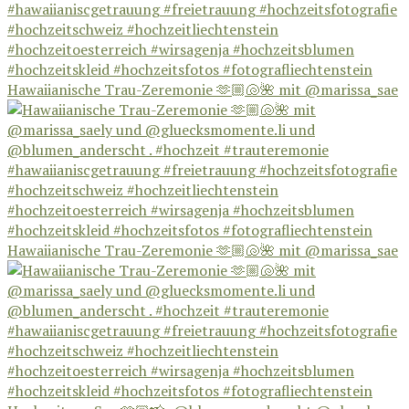
Hawaiianische Trau-Zeremonie 🫶🏼🐚🌺 mit @marissa_sae
Hawaiianische Trau-Zeremonie 🫶🏼🐚🌺 mit @marissa_sae