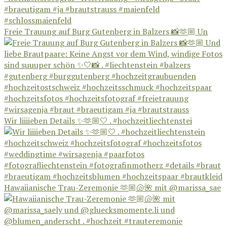
Freie Trauung auf Burg Gutenberg in Balzers 📸🫶🏼 Un
Wir liiiieben Details ✨🫶🏼🤍 . #hochzeitliechtenstei
Hawaiianische Trau-Zeremonie 🫶🏼🐚🌺 mit @marissa_sae