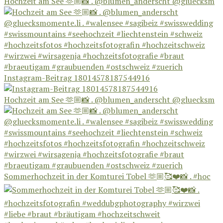
Hochzeit am See 🫶🏼📸 . @blumen_anderscht @gluecksm
Instagram-Beitrag 18014578187544916
Hochzeit am See 🫶🏼📸 . @blumen_anderscht @gluecksm
Sommerhochzeit in der Komturei Tobel 🫶🏼🥰❤️📸 . #hoc