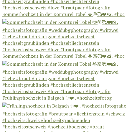
Sommerhochzeit in der Komturei Tobel 🫶🏼🥰❤️📸 . #hoc
Sommerhochzeit in der Komturei Tobel 🫶🏼🥰❤️📸 . #hoc
Frühlingshochzeit in Balgach ✨❤️ . #hoxhzeitsfotog