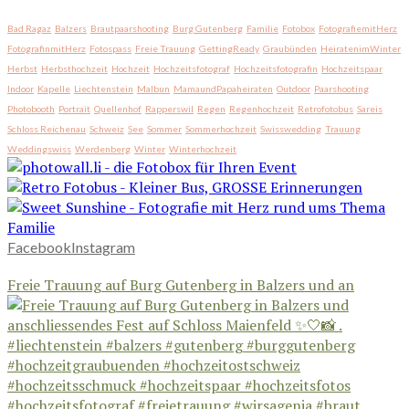
Bad Ragaz
Balzers
Brautpaarshooting
Burg Gutenberg
Familie
Fotobox
FotografiemitHerz
FotografinmitHerz
Fotospass
Freie Trauung
GettingReady
Graubünden
HeiratenimWinter
Herbst
Herbsthochzeit
Hochzeit
Hochzeitsfotograf
Hochzeitsfotografin
Hochzeitspaar
Indoor
Kapelle
Liechtenstein
Malbun
MamaundPapaheiraten
Outdoor
Paarshooting
Photobooth
Portrait
Quellenhof
Rapperswil
Regen
Regenhochzeit
Retrofotobus
Sareis
Schloss Reichenau
Schweiz
See
Sommer
Sommerhochzeit
Swisswedding
Trauung
Weddingswiss
Werdenberg
Winter
Winterhochzeit
Facebook
Instagram
Freie Trauung auf Burg Gutenberg in Balzers und an