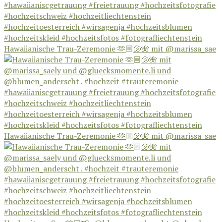
Hawaiianische Trau-Zeremonie 🫶🏼🐚🌺 mit @marissa_sae
Hawaiianische Trau-Zeremonie 🫶🏼🐚🌺 mit @marissa_sae