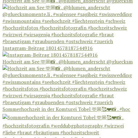
Hochzeit am See 🫶🏼📸 . @blumen_anderscht @gluecksm
Instagram-Beitrag 18014578187544916
Hochzeit am See 🫶🏼📸 . @blumen_anderscht @gluecksm
Sommerhochzeit in der Komturei Tobel 🫶🏼🥰❤️📸 . #hoc