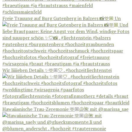
Freie Trauung auf Burg Gutenberg in Balzers 📸🫶🏼 Un
Wir liiiieben Details ✨🫶🏼🤍 . #hochzeitliechtenstei
Hawaiianische Trau-Zeremonie 🫶🏼🐚🌺 mit @marissa_sae