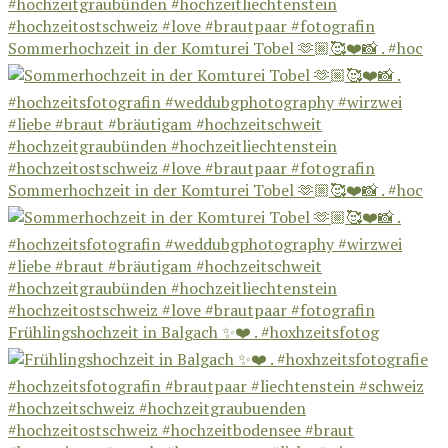
Sommerhochzeit in der Komturei Tobel 🫶🏼🥰❤️📸 . #hoc
Sommerhochzeit in der Komturei Tobel 🫶🏼🥰❤️📸 . #hoc
Frühlingshochzeit in Balgach ✨❤️ . #hoxhzeitsfotog