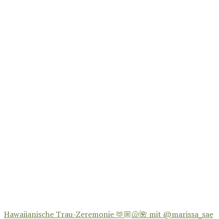
Hawaiianische Trau-Zeremonie 🫶🏼🐚🌺 mit @marissa_sae