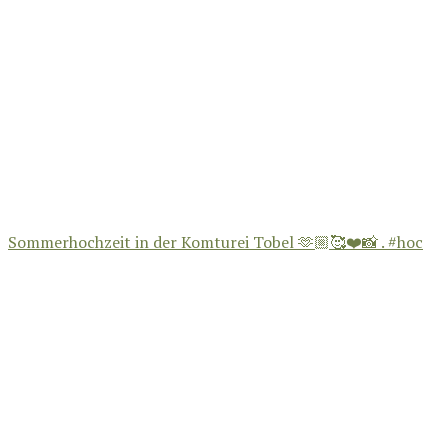
Sommerhochzeit in der Komturei Tobel 🫶🏼🥰❤️📸 . #hoc