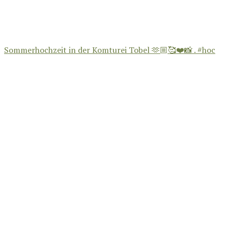
Sommerhochzeit in der Komturei Tobel 🫶🏼🥰❤️📸 . #hoc