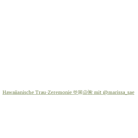
Hawaiianische Trau-Zeremonie 🫶🏼🐚🌺 mit @marissa_sae