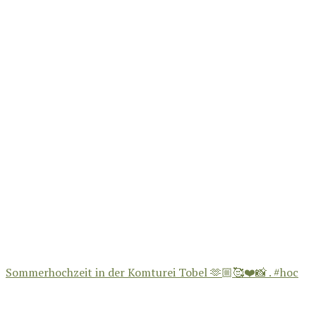
Sommerhochzeit in der Komturei Tobel 🫶🏼🥰❤️📸 . #hoc