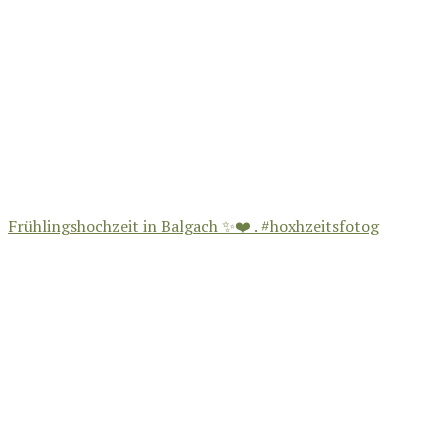
Frühlingshochzeit in Balgach ✨❤️ . #hoxhzeitsfotog