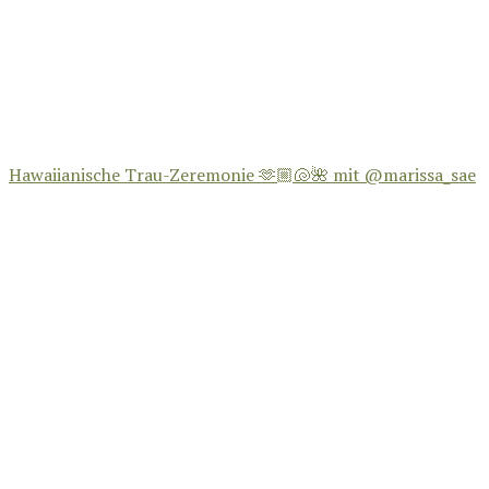
Hawaiianische Trau-Zeremonie 🫶🏼🐚🌺 mit @marissa_sae