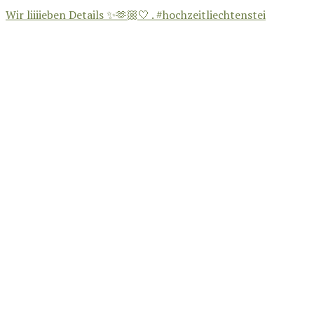
Wir liiiieben Details ✨🫶🏼🤍 . #hochzeitliechtenstei