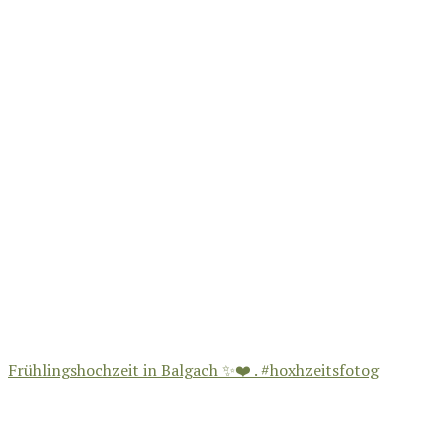
Frühlingshochzeit in Balgach ✨❤️ . #hoxhzeitsfotog