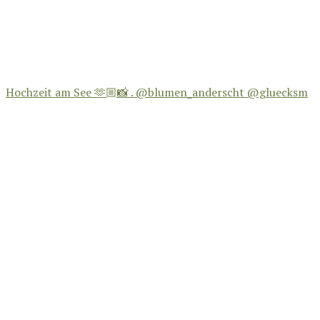
Hochzeit am See 🫶🏼📸 . @blumen_anderscht @gluecksm