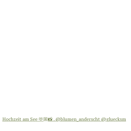
Hochzeit am See 🫶🏼📸 . @blumen_anderscht @gluecksm