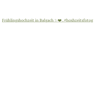
Frühlingshochzeit in Balgach ✨❤️ . #hoxhzeitsfotog