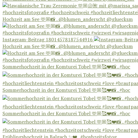
Hochzeit am See 🫶🏼📸 . @blumen_anderscht @gluecksm
Instagram-Beitrag 18014578187544916
Hochzeit am See 🫶🏼📸 . @blumen_anderscht @gluecksm
Sommerhochzeit in der Komturei Tobel 🫶🏼🥰❤️📸 . #hoc
Sommerhochzeit in der Komturei Tobel 🫶🏼🥰❤️📸 . #hoc
Sommerhochzeit in der Komturei Tobel 🫶🏼🥰❤️📸 . #hoc
Frühlingshochzeit in Balgach ✨❤️ . #hoxhzeitsfotog