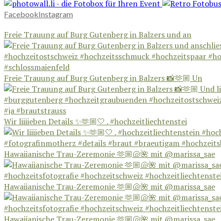
Facebook
Instagram
Freie Trauung auf Burg Gutenberg in Balzers und an
Freie Trauung auf Burg Gutenberg in Balzers 📸🫶🏼 Un
Wir liiiieben Details ✨🫶🏼🤍 . #hochzeitliechtenstei
Hawaiianische Trau-Zeremonie 🫶🏼🐚🌺 mit @marissa_sae
Hawaiianische Trau-Zeremonie 🫶🏼🐚🌺 mit @marissa_sae
Hawaiianische Trau-Zeremonie 🫶🏼🐚🌺 mit @marissa_sae