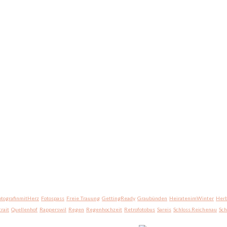
otografinmitHerz
Fotospass
Freie Trauung
GettingReady
Graubünden
HeiratenimWinter
Herb
trait
Quellenhof
Rapperswil
Regen
Regenhochzeit
Retrofotobus
Sareis
Schloss Reichenau
Sc