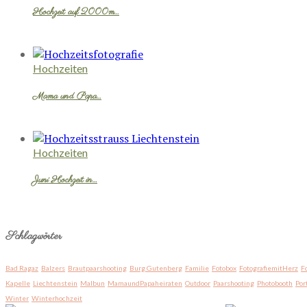
Hochzeit auf 2000m…
Hochzeiten
Mama und Papa…
Hochzeiten
Juni Hochzeit in…
Schlagwörter
Bad Ragaz
Balzers
Brautpaarshooting
Burg Gutenberg
Familie
Fotobox
FotografiemitHerz
F
Kapelle
Liechtenstein
Malbun
MamaundPapaheiraten
Outdoor
Paarshooting
Photobooth
Por
Winter
Winterhochzeit