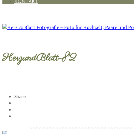
KONTAKT
HerzundBlatt-82
Share