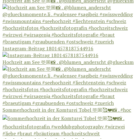
Hochzeit am See 🫶🏼📸 . @blumen_anderscht @gluecksm
Instagram-Beitrag 18014578187544916
Hochzeit am See 🫶🏼📸 . @blumen_anderscht @gluecksm
Sommerhochzeit in der Komturei Tobel 🫶🏼🥰❤️📸 . #hoc