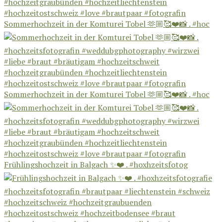
Sommerhochzeit in der Komturei Tobel 🫶🏼🥰❤️📸 . #hoc
Sommerhochzeit in der Komturei Tobel 🫶🏼🥰❤️📸 . #hoc
Frühlingshochzeit in Balgach ✨❤️ . #hoxhzeitsfotog