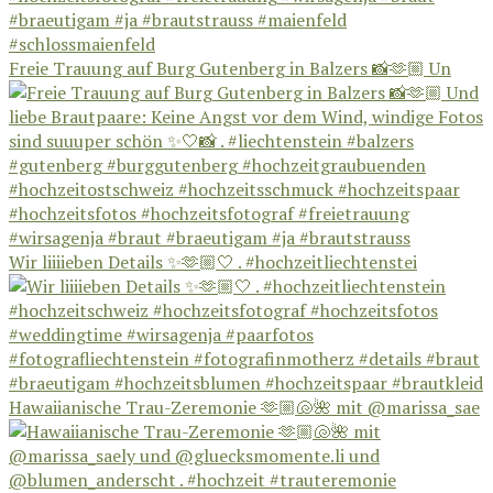
Freie Trauung auf Burg Gutenberg in Balzers 📸🫶🏼 Un
Wir liiiieben Details ✨🫶🏼🤍 . #hochzeitliechtenstei
Hawaiianische Trau-Zeremonie 🫶🏼🐚🌺 mit @marissa_sae