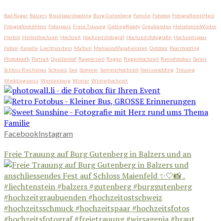
Bad Ragaz
Balzers
Brautpaarshooting
Burg Gutenberg
Familie
Fotobox
FotografiemitHerz
FotografinmitHerz
Fotospass
Freie Trauung
GettingReady
Graubünden
HeiratenimWinter
Herbst
Herbsthochzeit
Hochzeit
Hochzeitsfotograf
Hochzeitsfotografin
Hochzeitspaar
Indoor
Kapelle
Liechtenstein
Malbun
MamaundPapaheiraten
Outdoor
Paarshooting
Photobooth
Portrait
Quellenhof
Rapperswil
Regen
Regenhochzeit
Retrofotobus
Sareis
Schloss Reichenau
Schweiz
See
Sommer
Sommerhochzeit
Swisswedding
Trauung
Weddingswiss
Werdenberg
Winter
Winterhochzeit
Facebook
Instagram
Freie Trauung auf Burg Gutenberg in Balzers und an