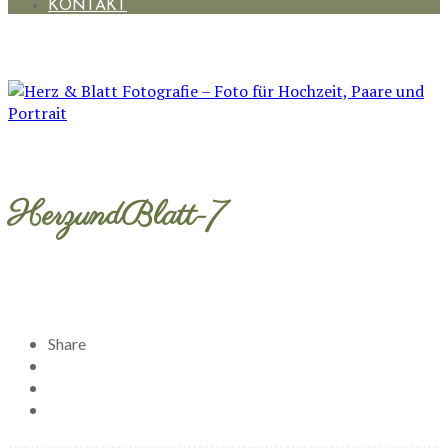
KONTAKT
HerzundBlatt-7
Share