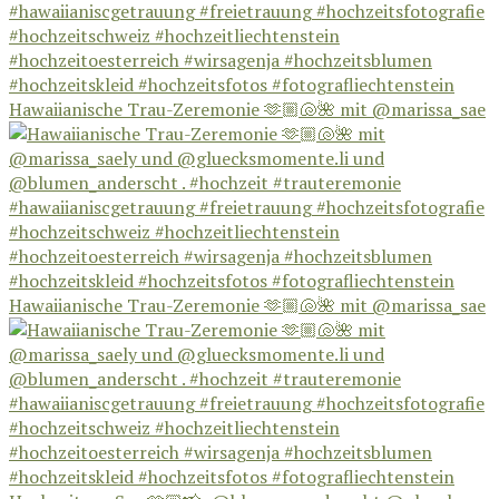
Hawaiianische Trau-Zeremonie 🫶🏼🐚🌺 mit @marissa_sae
Hawaiianische Trau-Zeremonie 🫶🏼🐚🌺 mit @marissa_sae