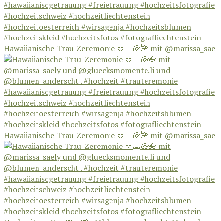
Hawaiianische Trau-Zeremonie 🫶🏼🐚🌺 mit @marissa_sae
Hawaiianische Trau-Zeremonie 🫶🏼🐚🌺 mit @marissa_sae