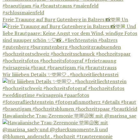
Freie Trauung auf Burg Gutenberg in Balzers 📸🫶🏼 Un
Wir liiiieben Details ✨🫶🏼🤍 . #hochzeitliechtenstei
Hawaiianische Trau-Zeremonie 🫶🏼🐚🌺 mit @marissa_sae