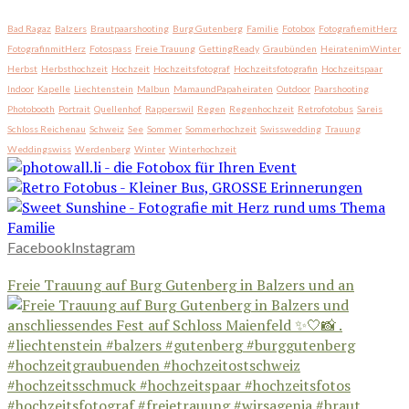
Bad Ragaz
Balzers
Brautpaarshooting
Burg Gutenberg
Familie
Fotobox
FotografiemitHerz
FotografinmitHerz
Fotospass
Freie Trauung
GettingReady
Graubünden
HeiratenimWinter
Herbst
Herbsthochzeit
Hochzeit
Hochzeitsfotograf
Hochzeitsfotografin
Hochzeitspaar
Indoor
Kapelle
Liechtenstein
Malbun
MamaundPapaheiraten
Outdoor
Paarshooting
Photobooth
Portrait
Quellenhof
Rapperswil
Regen
Regenhochzeit
Retrofotobus
Sareis
Schloss Reichenau
Schweiz
See
Sommer
Sommerhochzeit
Swisswedding
Trauung
Weddingswiss
Werdenberg
Winter
Winterhochzeit
Facebook
Instagram
Freie Trauung auf Burg Gutenberg in Balzers und an