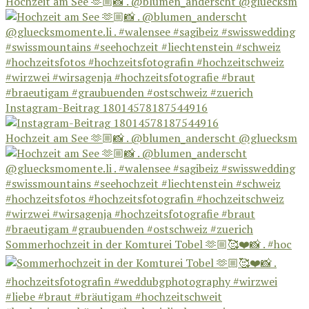
Hochzeit am See 🫶🏼📸 . @blumen_anderscht @gluecksm
Instagram-Beitrag 18014578187544916
Hochzeit am See 🫶🏼📸 . @blumen_anderscht @gluecksm
Sommerhochzeit in der Komturei Tobel 🫶🏼🥰❤️📸 . #hoc