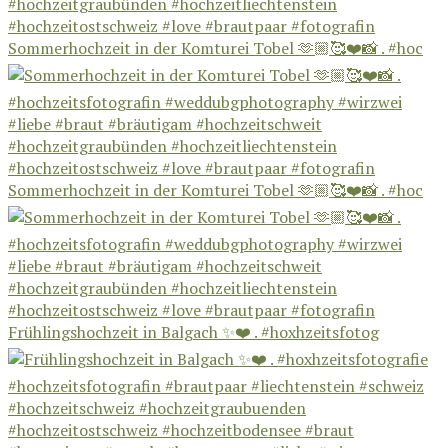
Sommerhochzeit in der Komturei Tobel 🫶🏼🥰❤️📸 . #hoc
Sommerhochzeit in der Komturei Tobel 🫶🏼🥰❤️📸 . #hoc
Frühlingshochzeit in Balgach ✨❤️ . #hoxhzeitsfotog